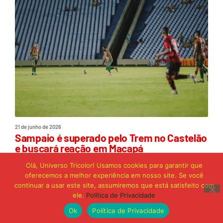
21 de junho de 2026
Sampaio é superado pelo Trem no Castelão
e buscará reação em Macapá
Olá, Universo Tricolor! Usamos cookies para garantir que
oferecemos a melhor experiência em nosso site. Se você
Publicidade
continuar a usar este site, assumiremos que está satisfeito com
ele.
Política de Privacidade
Ok
Política de Privacidade