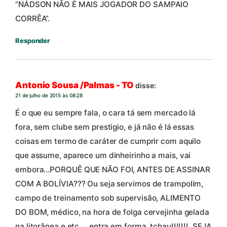
“NÁDSON NÃO É MAIS JOGADOR DO SAMPAIO
CORRÊA”.
Responder
Antonio Sousa /Palmas - TO
disse:
21 de julho de 2015 às 08:28
É o que eu sempre fala, o cara tá sem mercado lá
fora, sem clube sem prestigio, e já não é lá essas
coisas em termo de caráter de cumprir com aquilo
que assume, aparece um dinheirinho a mais, vai
embora…PORQUÊ QUE NÃO FOI, ANTES DE ASSINAR
COM A BOLÍVIA??? Ou seja servimos de trampolim,
campo de treinamento sob supervisão, ALIMENTO
DO BOM, médico, na hora de folga cervejinha gelada
na litorânea e etc…..entra em forma, tchau!!!!!!!, SEJA