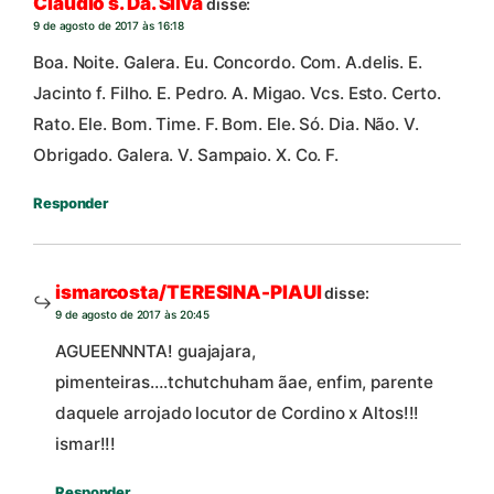
Claudio s. Da. Silva
disse:
9 de agosto de 2017 às 16:18
Boa. Noite. Galera. Eu. Concordo. Com. A.delis. E.
Jacinto f. Filho. E. Pedro. A. Migao. Vcs. Esto. Certo.
Rato. Ele. Bom. Time. F. Bom. Ele. Só. Dia. Não. V.
Obrigado. Galera. V. Sampaio. X. Co. F.
Responder
ismarcosta/TERESINA-PIAUI
disse:
9 de agosto de 2017 às 20:45
AGUEENNNTA! guajajara,
pimenteiras….tchutchuham ãae, enfim, parente
daquele arrojado locutor de Cordino x Altos!!!
ismar!!!
Responder