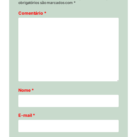
obrigatórios são marcados com
*
Comentário
*
Nome
*
E-mail
*