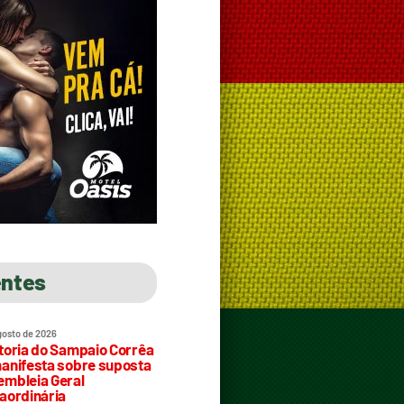
entes
gosto de 2026
toria do Sampaio Corrêa
anifesta sobre suposta
mbleia Geral
aordinária