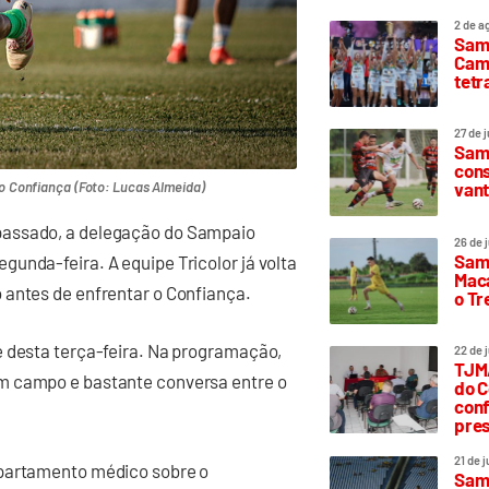
2 de a
Sam
Camp
tetr
27 de 
Samp
cons
do Confiança (Foto: Lucas Almeida)
vant
passado, a delegação do Sampaio
26 de 
Samp
unda-feira. A equipe Tricolor já volta
Maca
 antes de enfrentar o Confiança.
o T
e desta terça-feira. Na programação,
22 de 
TJMA
m campo e bastante conversa entre o
do C
conf
pres
21 de 
epartamento médico sobre o
Samp