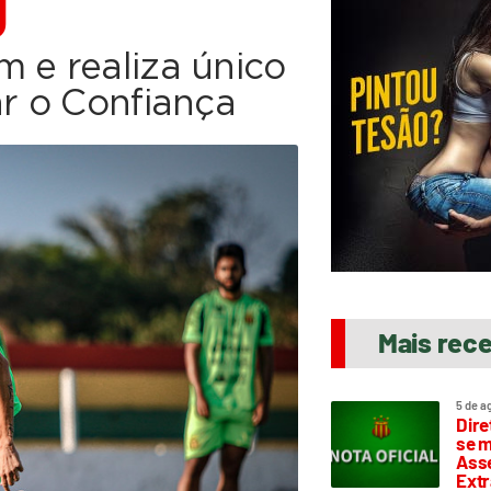
O
 e realiza único
ar o Confiança
Mais rec
5 de a
Dire
se m
Asse
Extr