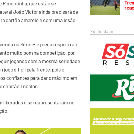
Trem
e Pimentinha, que estão se
rea
ateral João Victor ainda precisará de
iro cartão amarelo e com uma lesão
.
Publicidade
uerida na Série B e prega respeito ao
mento muito bom na competição, por
seguir jogando com a mesma seriedade
ogo difícil pela frente, pois o
mos confiantes para dar o máximo em
o capitão Tricolor.
m liberados e se reapresentaram no
ação.