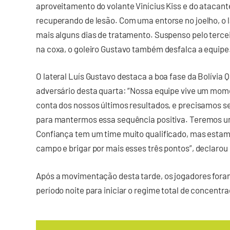
aproveitamento do volante Vinícius Kiss e do atacant
recuperando de lesão. Com uma entorse no joelho, o l
mais alguns dias de tratamento. Suspenso pelo terce
na coxa, o goleiro Gustavo também desfalca a equipe
O lateral Luís Gustavo destaca a boa fase da Bolívia Q
adversário desta quarta: “Nossa equipe vive um mo
conta dos nossos últimos resultados, e precisamos 
para mantermos essa sequência positiva. Teremos um j
Confiança tem um time muito qualificado, mas esta
campo e brigar por mais esses três pontos”, declarou 
Após a movimentação desta tarde, os jogadores fora
período noite para iniciar o regime total de concentr