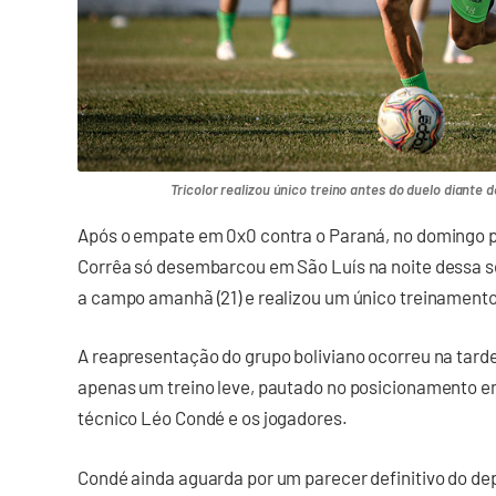
Tricolor realizou único treino antes do duelo diante 
Após o empate em 0x0 contra o Paraná, no domingo 
Corrêa só desembarcou em São Luís na noite dessa seg
a campo amanhã (21) e realizou um único treinamento
A reapresentação do grupo boliviano ocorreu na tard
apenas um treino leve, pautado no posicionamento e
técnico Léo Condé e os jogadores.
Condé ainda aguarda por um parecer definitivo do d