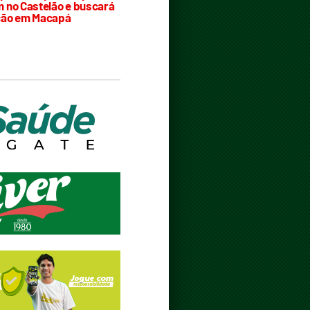
 no Castelão e buscará
ção em Macapá