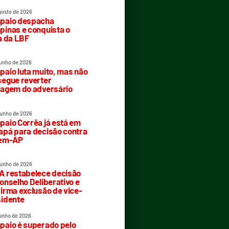
gosto de 2026
paio despacha
inas e conquista o
a da LBF
junho de 2026
aio luta muito, mas não
egue reverter
agem do adversário
junho de 2026
aio Corrêa já está em
pá para decisão contra
rem-AP
junho de 2026
 restabelece decisão
onselho Deliberativo e
irma exclusão de vice-
idente
junho de 2026
aio é superado pelo