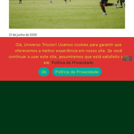
21 de junho de 2026
Sampaio é superado pelo Trem no Castelão
Olá, Universo Tricolor! Usamos cookies para garantir que
e buscará reação em Macapá
oferecemos a melhor experiência em nosso site. Se você
continuar a usar este site, assumiremos que está satisfeito com
ele.
Política de Privacidade
Publicidade
Ok
Política de Privacidade