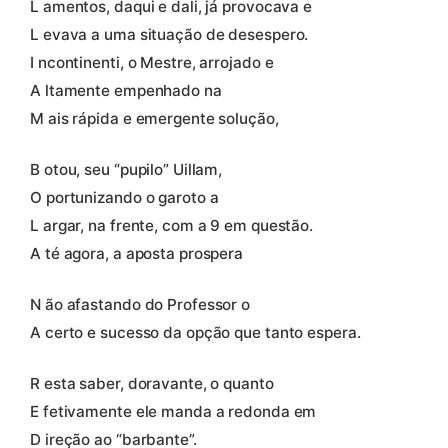
L amentos, daqui e dali, já provocava e
L evava a uma situação de desespero.
I ncontinenti, o Mestre, arrojado e
A ltamente empenhado na
M ais rápida e emergente solução,
B otou, seu “pupilo” Uillam,
O portunizando o garoto a
L argar, na frente, com a 9 em questão.
A té agora, a aposta prospera
N ão afastando do Professor o
A certo e sucesso da opção que tanto espera.
R esta saber, doravante, o quanto
E fetivamente ele manda a redonda em
D ireção ao “barbante”.