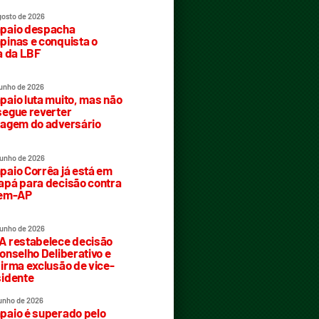
gosto de 2026
paio despacha
inas e conquista o
a da LBF
junho de 2026
aio luta muito, mas não
egue reverter
agem do adversário
junho de 2026
aio Corrêa já está em
pá para decisão contra
rem-AP
junho de 2026
 restabelece decisão
onselho Deliberativo e
irma exclusão de vice-
idente
junho de 2026
aio é superado pelo