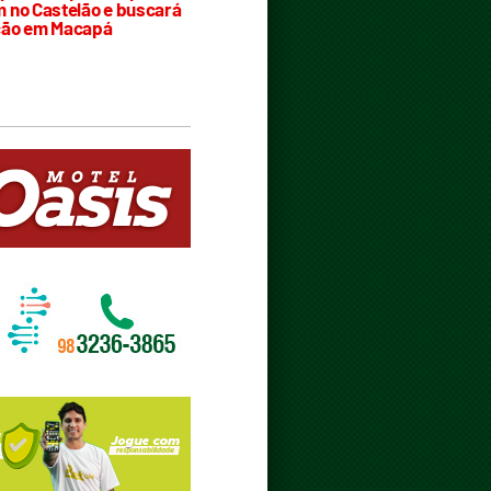
 no Castelão e buscará
ção em Macapá