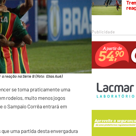
Trem
rea
Publicidade
a reação na Série B (Foto: Elias Auê)
vencer se torna praticamente uma
Sem rodeios, muito menos jogos
 que o Sampaio Corrêa entrará em
ês que uma partida desta envergadura