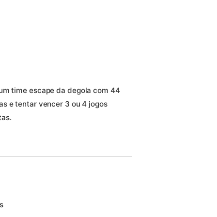
gum time escape da degola com 44
s e tentar vencer 3 ou 4 jogos
tas.
s