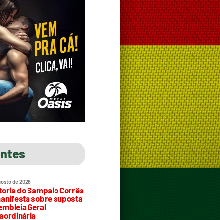
entes
gosto de 2026
toria do Sampaio Corrêa
anifesta sobre suposta
mbleia Geral
aordinária