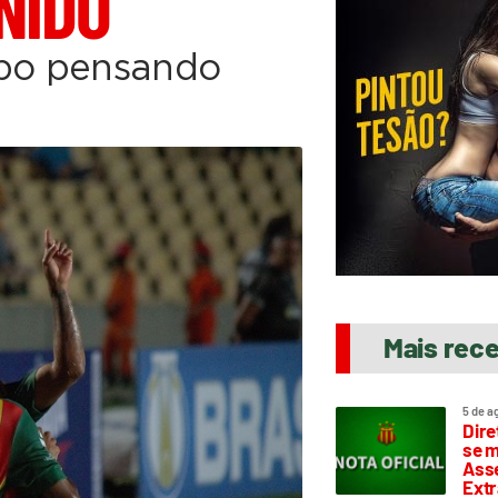
NIDO
po pensando
Mais rec
5 de a
Dire
se m
Asse
Extr