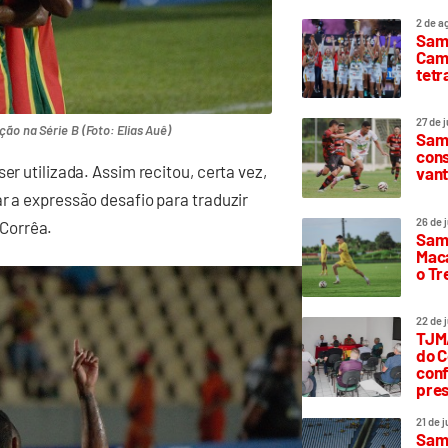
2 de a
Sam
Camp
tetr
27 de 
ão na Série B (Foto: Elias Auê)
Samp
cons
er utilizada. Assim recitou, certa vez,
vant
r a expressão desafio para traduzir
26 de 
Corrêa.
Samp
Maca
o T
22 de 
TJMA
do C
conf
pres
21 de 
Samp