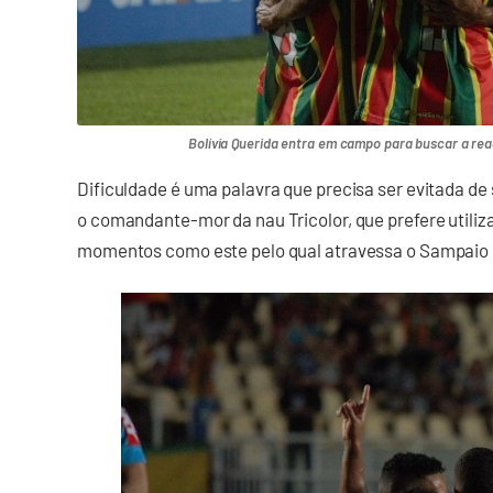
Bolívia Querida entra em campo para buscar a reaç
Dificuldade é uma palavra que precisa ser evitada de s
o comandante-mor da nau Tricolor, que prefere utiliza
momentos como este pelo qual atravessa o Sampaio 