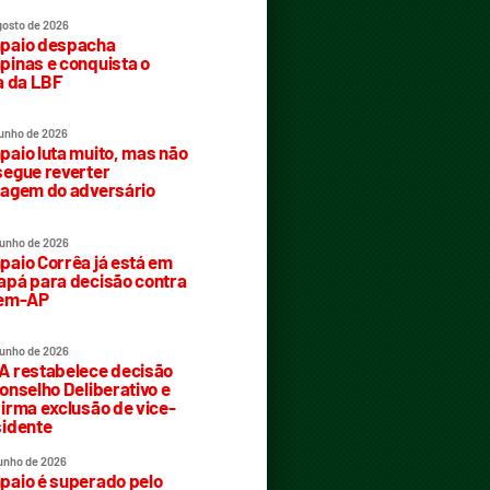
gosto de 2026
paio despacha
inas e conquista o
a da LBF
junho de 2026
aio luta muito, mas não
egue reverter
agem do adversário
junho de 2026
aio Corrêa já está em
pá para decisão contra
rem-AP
junho de 2026
 restabelece decisão
onselho Deliberativo e
irma exclusão de vice-
idente
junho de 2026
aio é superado pelo