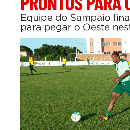
PRONTOS PARA 
Equipe do Sampaio fina
para pegar o Oeste nes