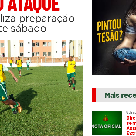
O ATAQUE
liza preparação
te sábado
Mais rec
5 de a
Dire
se m
Asse
Extr