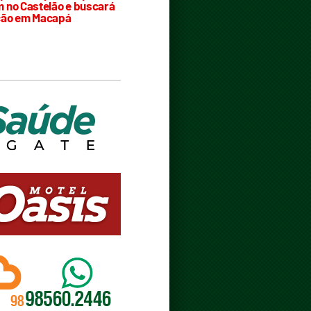
 no Castelão e buscará
ção em Macapá