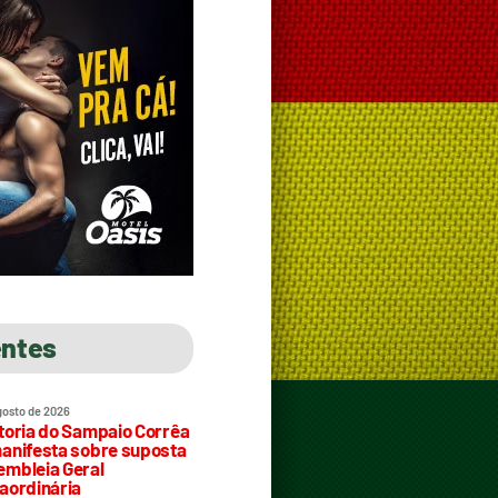
entes
gosto de 2026
toria do Sampaio Corrêa
anifesta sobre suposta
mbleia Geral
aordinária