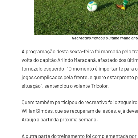
Recreativo marcou o último treino ant
A programação desta sexta-feira foi marcada pelo tra
volta do capitão Arlindo Maracanã, afastado dos últi
tornozelo esquerdo: “O momento é importante para 
jogos complicados pela frente, e quero estar pronto 
situação”, sentenciou o volante Tricolor.
Quem também participou do recreativo foi o zagueiro 
Wilian Simões, que se recuperam de lesões, e já deve
Araújo a partir da próxima semana.
A outra parte do treinamento foi complementada por j