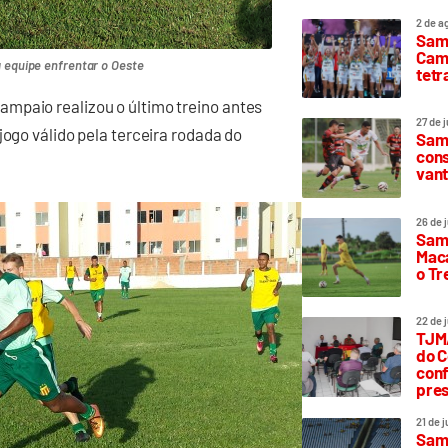
2 de a
Sam
Camp
a equipe enfrentar o Oeste
tetr
mpaio realizou o último treino antes
27 de 
jogo válido pela terceira rodada do
Samp
cons
vant
26 de 
Samp
Maca
o T
22 de 
TJMA
do C
conf
pres
21 de 
Samp