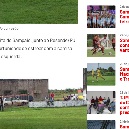
2 de a
Sam
Camp
tetr
da contusão
27 de 
reita do Sampaio, junto ao Resende/RJ,
Samp
cons
oportunidade de estrear com a camisa
vant
a esquerda.
26 de 
Samp
Maca
o T
22 de 
TJMA
do C
conf
pres
21 de 
Samp