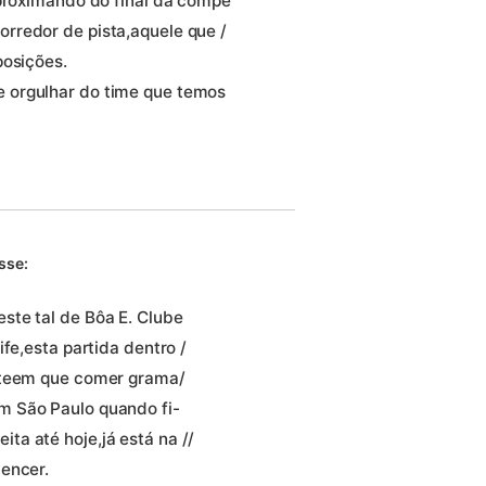
aproximando do final da compe
rredor de pista,aquele que /
posições.
 orgulhar do time que temos
sse:
ste tal de Bôa E. Clube
fe,esta partida dentro /
s teem que comer grama/
m São Paulo quando fi-
a até hoje,já está na //
encer.