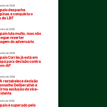
gosto de 2026
paio despacha
inas e conquista o
a da LBF
junho de 2026
aio luta muito, mas não
egue reverter
agem do adversário
junho de 2026
aio Corrêa já está em
pá para decisão contra
rem-AP
junho de 2026
 restabelece decisão
onselho Deliberativo e
irma exclusão de vice-
idente
junho de 2026
aio é superado pelo