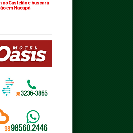
 no Castelão e buscará
ção em Macapá