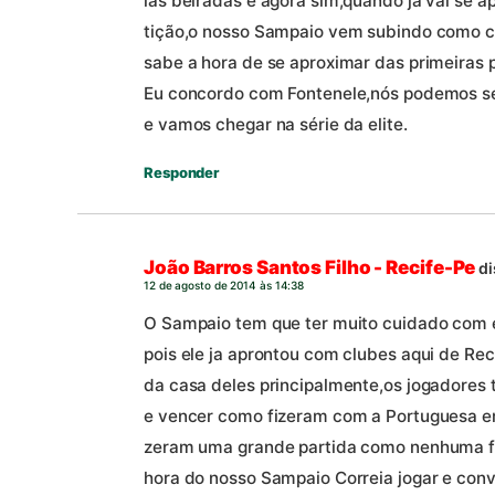
las beiradas e agora sim,quando já vai se 
tição,o nosso Sampaio vem subindo como co
sabe a hora de se aproximar das primeiras 
Eu concordo com Fontenele,nós podemos se
e vamos chegar na série da elite.
Responder
João Barros Santos Filho - Recife-Pe
di
12 de agosto de 2014 às 14:38
O Sampaio tem que ter muito cuidado com e
pois ele ja aprontou com clubes aqui de Reci
da casa deles principalmente,os jogadore
e vencer como fizeram com a Portuguesa e
zeram uma grande partida como nenhuma feit
hora do nosso Sampaio Correia jogar e conv