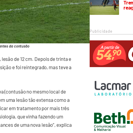
Trem
rea
Publicidade
antes da contusão
lesão de 12 cm. Depois de trinta e
sição e foi reintegrado, mas teve a
iva (contusão no mesmo local de
tem uma lesão tão extensa como a
 ficar em tratamento por mais três
siologia, que vinha fazendo um
hances de uma nova lesão”, explica