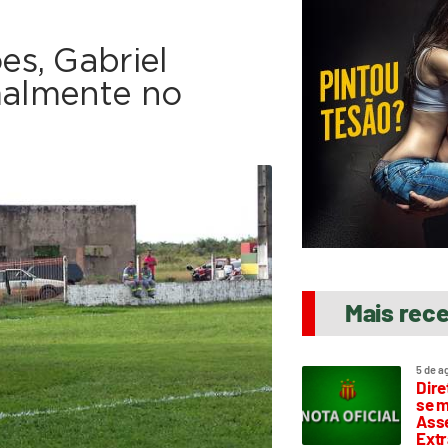
s, Gabriel
rmalmente no
Mais rec
5 de a
Dire
se m
Asse
Extr