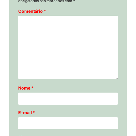
obrigatórios são marcados com
*
Comentário
*
Nome
*
E-mail
*