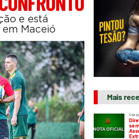
 CONFRONTO
ção e está
o em Maceió
Mais rec
5 de a
Dire
se m
Asse
Extr