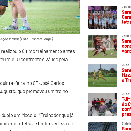
2 de a
Sam
Camp
tetr
27 de 
ção titular (Foto: Ronald Felipe)
Samp
cons
vant
realizou o último treinamento antes
ei Pelé. O confronto é válido pela
26 de 
Samp
Maca
o T
quinta-feira, no CT José Carlos
Augusto, que promoveu um treino
22 de 
TJMA
do C
conf
pres
o duelo em Maceió: “Treinador que já
ito de futebol, e tenho certeza de
21 de 
Samp