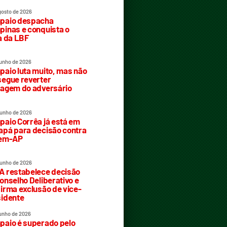
gosto de 2026
paio despacha
inas e conquista o
a da LBF
junho de 2026
aio luta muito, mas não
egue reverter
agem do adversário
junho de 2026
aio Corrêa já está em
pá para decisão contra
rem-AP
junho de 2026
 restabelece decisão
onselho Deliberativo e
irma exclusão de vice-
idente
junho de 2026
aio é superado pelo