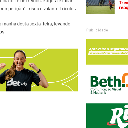
ia forte de treinos, e agora é focar
Trem
rea
ompetição”, frisou o volante Tricolor.
a manhã desta sexta-feira, levando
Publicidade
os.