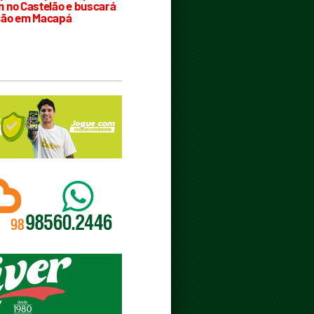
 no Castelão e buscará
ção em Macapá