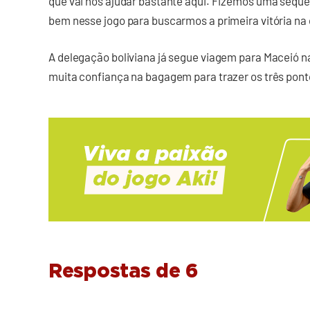
que vai nos ajudar bastante aqui. Fizemos uma sequênc
bem nesse jogo para buscarmos a primeira vitória na c
A delegação boliviana já segue viagem para Maceió n
muita confiança na bagagem para trazer os três pont
Respostas de 6