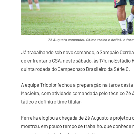
Zé Augusto comandou último treino e definiu a forma
Já trabalhando sob novo comando, o Sampaio Corrêa 
de enfrentar o CSA, neste sábado, às 17h, no Estádio R
quinta rodada do Campeonato Brasileiro da Série C.
A equipe Tricolor fechou a preparação na tarde desta 
Macieira, com atividade comandada pelo técnico Zé 
tático e definiu o time titular.
Ferreira elogiou a chegada de Zé Augusto e projetou 
mostrou, em pouco tempo de trabalho, que conhece mu