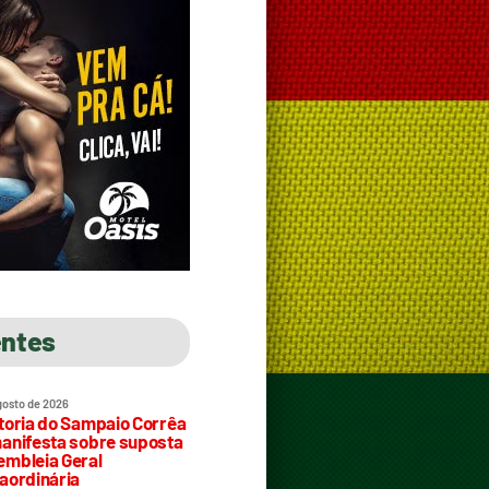
entes
gosto de 2026
toria do Sampaio Corrêa
anifesta sobre suposta
mbleia Geral
aordinária