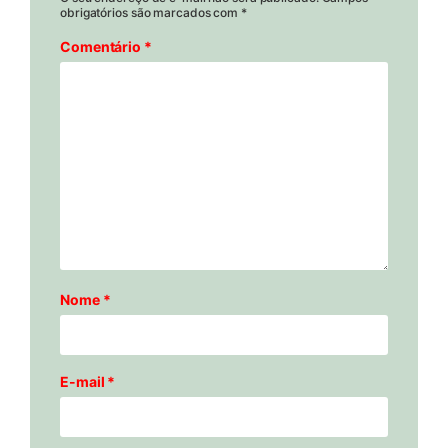
obrigatórios são marcados com
*
Comentário
*
Nome
*
E-mail
*