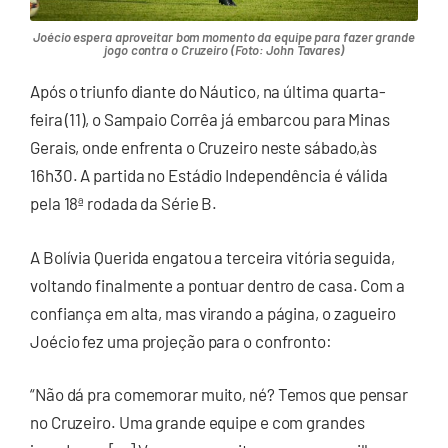
Joécio espera aproveitar bom momento da equipe para fazer grande
jogo contra o Cruzeiro (Foto: John Tavares)
Após o triunfo diante do Náutico, na última quarta-
feira (11), o Sampaio Corrêa já embarcou para Minas
Gerais, onde enfrenta o Cruzeiro neste sábado,às
16h30. A partida no Estádio Independência é válida
pela 18ª rodada da Série B.
A Bolívia Querida engatou a terceira vitória seguida,
voltando finalmente a pontuar dentro de casa. Com a
confiança em alta, mas virando a página, o zagueiro
Joécio fez uma projeção para o confronto:
“Não dá pra comemorar muito, né? Temos que pensar
no Cruzeiro. Uma grande equipe e com grandes