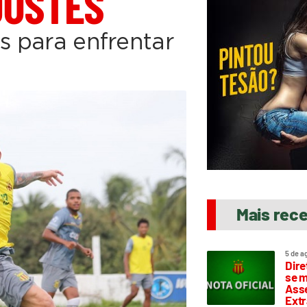
JUSTES
as para enfrentar
Mais rec
5 de a
Dire
se m
Asse
Extr