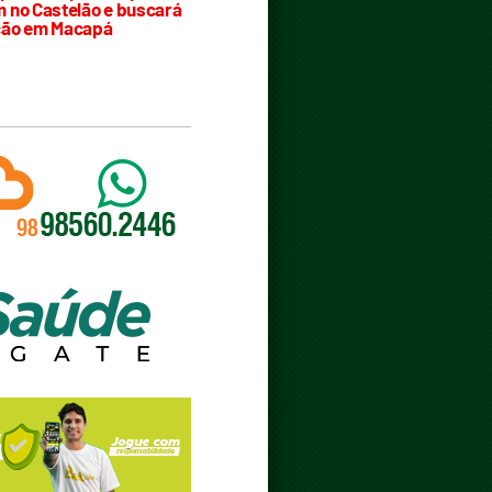
 no Castelão e buscará
ção em Macapá