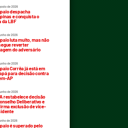
gosto de 2026
paio despacha
inas e conquista o
a da LBF
junho de 2026
aio luta muito, mas não
egue reverter
agem do adversário
junho de 2026
aio Corrêa já está em
pá para decisão contra
rem-AP
junho de 2026
 restabelece decisão
onselho Deliberativo e
irma exclusão de vice-
idente
junho de 2026
aio é superado pelo