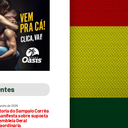
entes
gosto de 2026
toria do Sampaio Corrêa
anifesta sobre suposta
mbleia Geral
aordinária