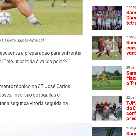
2 de a
Sam
Camp
tetr
27 de 
o CT (Foto: Lucas Almeida)
Samp
cons
vant
 esquenta a preparação para enfrentar
 Pelé. A partida é válida pela 24ª
26 de 
Samp
Maca
o T
mento técnico no CT José Carlos
asses, inversão de jogadas e
22 de 
TJMA
tar a segunda vitória seguida na
do C
conf
pres
21 de 
Samp