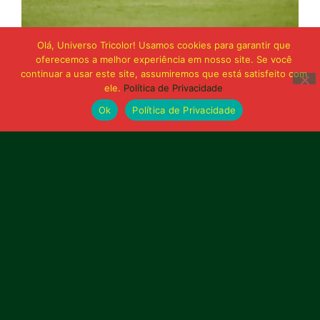
21 de junho de 2026
Olá, Universo Tricolor! Usamos cookies para garantir que
Sampaio é superado pelo Trem no Castelão
oferecemos a melhor experiência em nosso site. Se você
e buscará reação em Macapá
continuar a usar este site, assumiremos que está satisfeito com
ele.
Política de Privacidade
Ok
Política de Privacidade
Publicidade