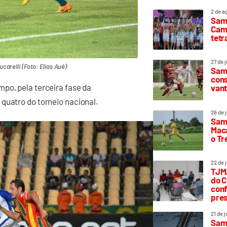
2 de a
Sam
Camp
tetr
27 de 
arelli (Foto: Elias Auê)
Samp
cons
po, pela terceira fase da
vant
quatro do torneio nacional.
26 de 
Samp
Maca
o T
22 de 
TJMA
do C
conf
pres
21 de 
Samp