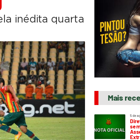
D
ela inédita quarta
Mais rec
5 de a
Dire
se m
Asse
Extr