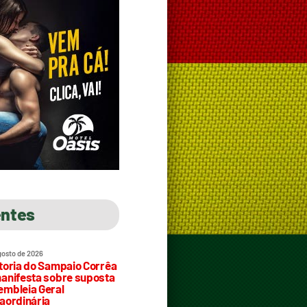
entes
gosto de 2026
toria do Sampaio Corrêa
anifesta sobre suposta
mbleia Geral
aordinária