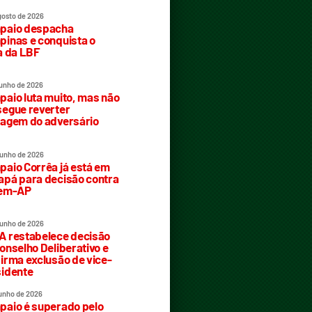
gosto de 2026
paio despacha
inas e conquista o
a da LBF
junho de 2026
aio luta muito, mas não
egue reverter
agem do adversário
junho de 2026
aio Corrêa já está em
pá para decisão contra
rem-AP
junho de 2026
 restabelece decisão
onselho Deliberativo e
irma exclusão de vice-
idente
junho de 2026
aio é superado pelo