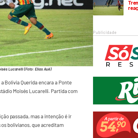
Trem
rea
Publicidade
és Lucarelli (Foto: Elias Auê)
 a Bolívia Querida encara a Ponte
stádio Moisés Lucarelli. Partida com
ção passada, mas a intenção é ir
s os bolivianos, que acreditam