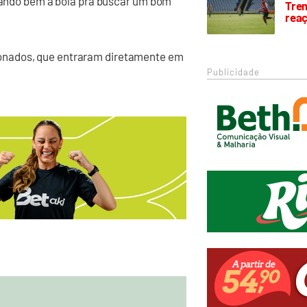
ocando bem a bola pra buscar um bom
Trem
rea
onados, que entraram diretamente em
Publicidade