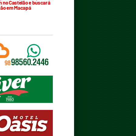
 no Castelão e buscará
ção em Macapá