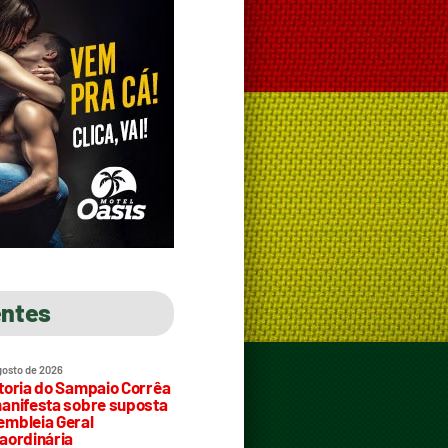
entes
gosto de 2026
toria do Sampaio Corrêa
anifesta sobre suposta
mbleia Geral
aordinária