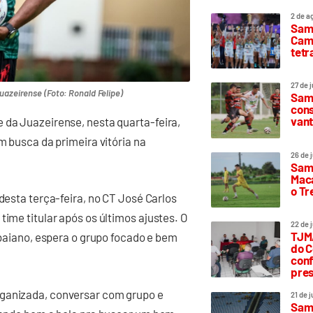
2 de a
Sam
Camp
tetr
27 de 
uazeirense (Foto: Ronald Felipe)
Samp
cons
vant
 da Juazeirense, nesta quarta-feira,
m busca da primeira vitória na
26 de 
Samp
Maca
o T
 desta terça-feira, no CT José Carlos
time titular após os últimos ajustes. O
22 de 
TJMA
a baiano, espera o grupo focado e bem
do C
conf
pres
rganizada, conversar com grupo e
21 de 
Samp