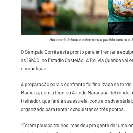
Maracanã definiu a euipe para a partida contra a J
O Sampaio Corrêa está pronto para enfrentar a equipe
às 19h00, no Estádio Castelão. A Bolívia Querida vai e
competição.
A preparação para o confronto foi finalizada na tarde
Macieira, com o técnico Arlindo Maracanã definindo o 
treinador, que fará a sua estreia, contra o adversári
organizado para tentar conquistar os três pontos.
“Foram poucos treinos, mas deu pra gente dar uma o