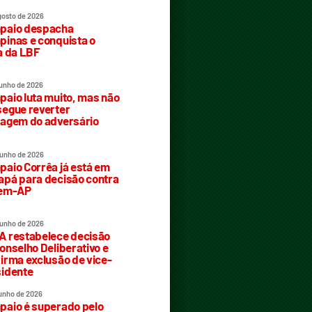
gosto de 2026
paio despacha
inas e conquista o
a da LBF
junho de 2026
aio luta muito, mas não
egue reverter
agem do adversário
junho de 2026
aio Corrêa já está em
pá para decisão contra
rem-AP
junho de 2026
 restabelece decisão
onselho Deliberativo e
irma exclusão de vice-
idente
junho de 2026
aio é superado pelo