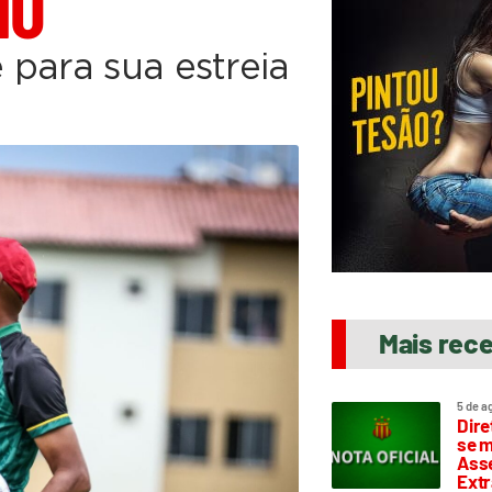
IO
 para sua estreia
Mais rec
5 de a
Dire
se m
Asse
Extr