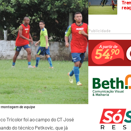
Trem
rea
Publicidade
a montagem da equipe
enco Tricolor foi ao campo do CT José
ando do técnico Petkovic, que já