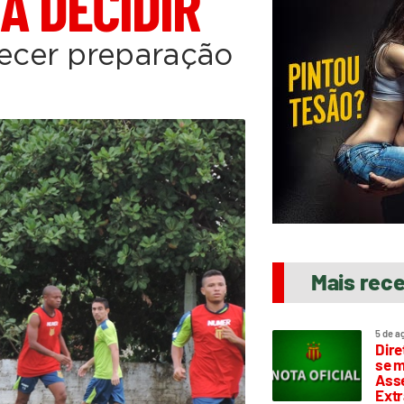
A DECIDIR
ecer preparação
Mais rec
5 de a
Dire
se m
Asse
Extr