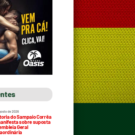
entes
gosto de 2026
toria do Sampaio Corrêa
anifesta sobre suposta
mbleia Geral
aordinária