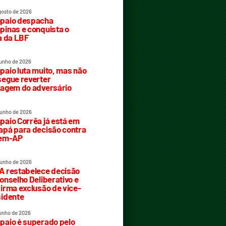
gosto de 2026
paio despacha
inas e conquista o
a da LBF
junho de 2026
aio luta muito, mas não
egue reverter
agem do adversário
junho de 2026
aio Corrêa já está em
pá para decisão contra
rem-AP
junho de 2026
 restabelece decisão
onselho Deliberativo e
irma exclusão de vice-
idente
junho de 2026
aio é superado pelo