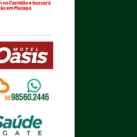
 no Castelão e buscará
ção em Macapá