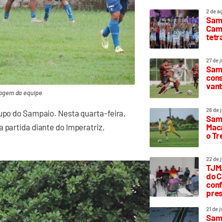
2 de a
Sam
Camp
tetr
27 de 
Samp
cons
vant
tagem da equipe
26 de 
rupo do Sampaio. Nesta quarta-feira,
Samp
Maca
 partida diante do Imperatriz,
o T
22 de 
TJMA
do C
conf
pres
21 de 
Samp