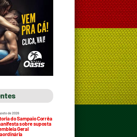
entes
gosto de 2026
toria do Sampaio Corrêa
anifesta sobre suposta
mbleia Geral
aordinária