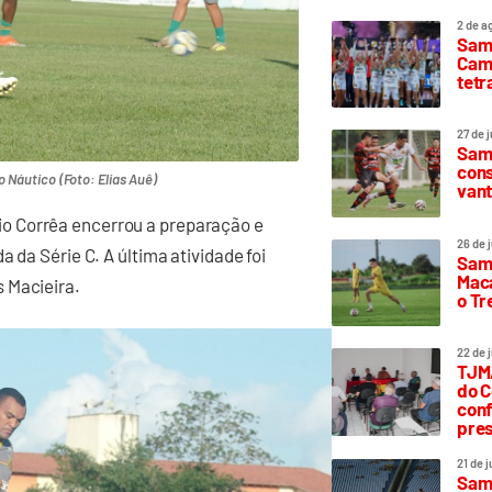
2 de a
Sam
Camp
tetr
27 de 
Samp
cons
 Náutico (Foto: Elias Auê)
vant
o Corrêa encerrou a preparação e
26 de 
 da Série C. A última atividade foi
Samp
Maca
 Macieira.
o T
22 de 
TJMA
do C
conf
pres
21 de 
Samp