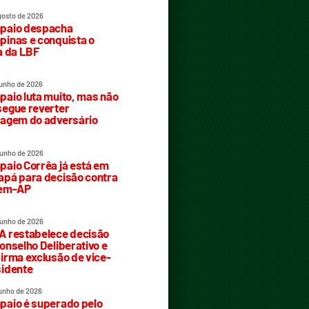
gosto de 2026
paio despacha
inas e conquista o
a da LBF
junho de 2026
aio luta muito, mas não
egue reverter
agem do adversário
junho de 2026
aio Corrêa já está em
pá para decisão contra
rem-AP
junho de 2026
 restabelece decisão
onselho Deliberativo e
irma exclusão de vice-
idente
junho de 2026
aio é superado pelo