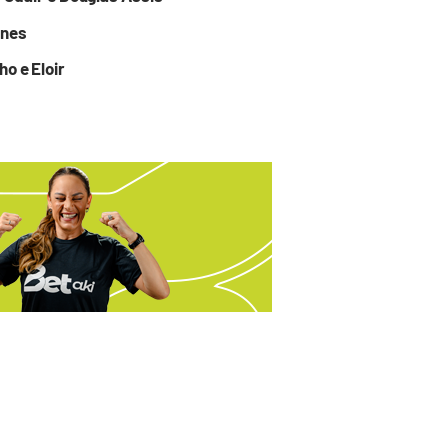
ones
o e Eloir