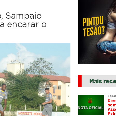
, Sampaio
a encarar o
Mais rec
5 de a
Dire
se m
Asse
Extr