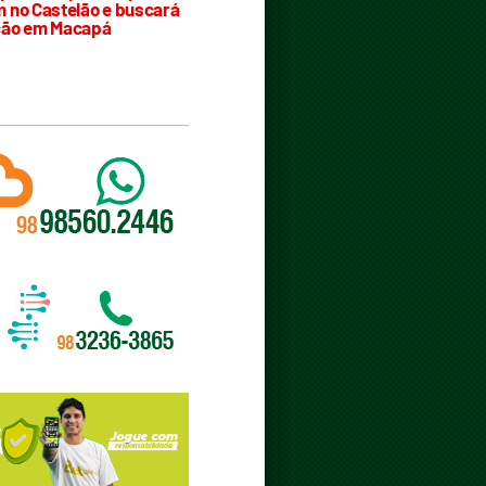
 no Castelão e buscará
ção em Macapá