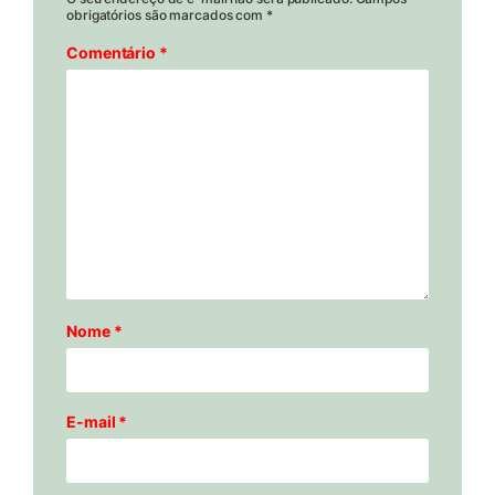
obrigatórios são marcados com
*
Comentário
*
Nome
*
E-mail
*