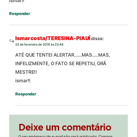
ismar!!
Responder
Ismar costa/TERESINA-PIAUÍ
disse:
23 de fevereiro de 2019 às 23:46
ATÉ QUE TENTEI ALERTAR……MAS…..MAS,
INFELIZMENTE, O FATO SE REPETIU, GRÃ
MESTRE!!
ismar!!
Responder
Deixe um comentário
O seu endereço de e-mail não será publicado.
Campos