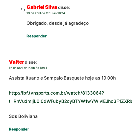
Gabriel Silva
disse:
13 de abril de 2018 às 10:24
Obrigado, desde já agradeço
Responder
Valter
disse:
12 de abril de 2018 às 18:41
Assista Ituano e Sampaio Basquete hoje as 19:00h
http://lbf.tvnsports.com.br/watch/8133064?
t=RnVudmljL0l0dWFubyB2cyBTYW1wYWlvIEJhc3F1ZXRl
Sds Boliviana
Responder