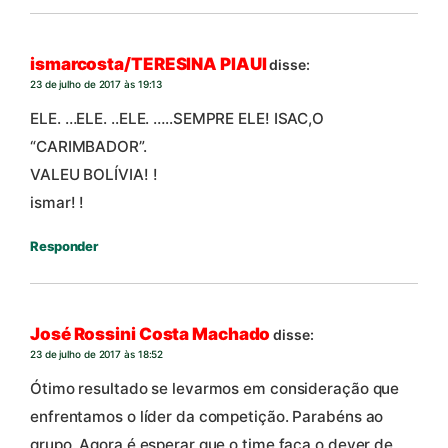
ismarcosta/TERESINA PIAUI
disse:
23 de julho de 2017 às 19:13
ELE. …ELE. ..ELE. …..SEMPRE ELE! ISAC,O
“CARIMBADOR”.
VALEU BOLÍVIA! !
ismar! !
Responder
José Rossini Costa Machado
disse:
23 de julho de 2017 às 18:52
Ótimo resultado se levarmos em consideração que
enfrentamos o líder da competição. Parabéns ao
grupo. Agora é esperar que o time faça o dever de