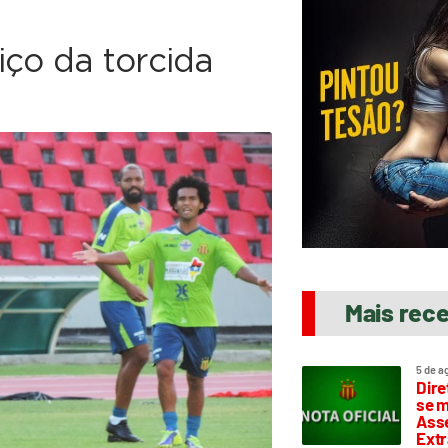
iço da torcida
Mais rec
5 de a
Dire
se m
Asse
Extr