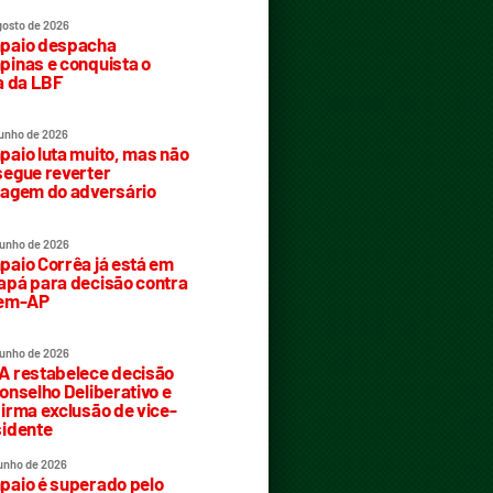
gosto de 2026
paio despacha
inas e conquista o
a da LBF
junho de 2026
aio luta muito, mas não
egue reverter
agem do adversário
junho de 2026
aio Corrêa já está em
pá para decisão contra
rem-AP
junho de 2026
 restabelece decisão
onselho Deliberativo e
irma exclusão de vice-
idente
junho de 2026
aio é superado pelo