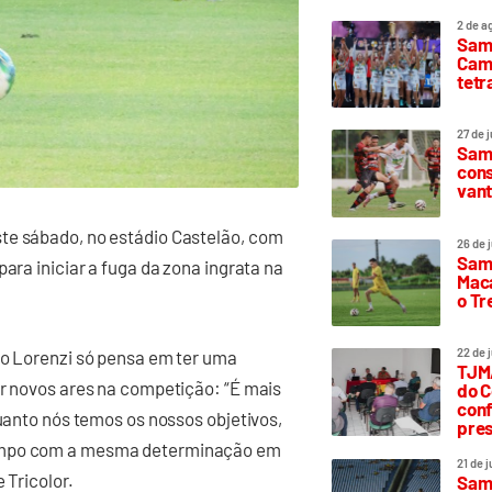
2 de a
Sam
Camp
tetr
27 de 
Samp
cons
vant
te sábado, no estádio Castelão, com
26 de 
Samp
ara iniciar a fuga da zona ingrata na
Maca
o T
22 de 
go Lorenzi só pensa em ter uma
TJMA
ar novos ares na competição: “É mais
do C
conf
quanto nós temos os nossos objetivos,
pres
campo com a mesma determinação em
21 de 
 Tricolor.
Samp