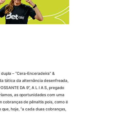
dupla – “Cera-Enceradeira” &
a tática da alternância desenfreada,
POSSANTE DA 9”, A L I A S, pregado
teríamos, as oportunidades com uma
om cobranças de pênaltis pois, como é
o que, hoje, “a cada duas cobranças,