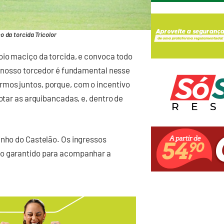
o da torcida Tricolor
oio maciço da torcida, e convoca todo
do nosso torcedor é fundamental nesse
mos juntos, porque, com o incentivo
lotar as arquibancadas, e, dentro de
inho do Castelão. Os ingressos
so garantido para acompanhar a