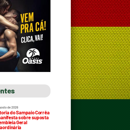
entes
gosto de 2026
toria do Sampaio Corrêa
anifesta sobre suposta
mbleia Geral
aordinária