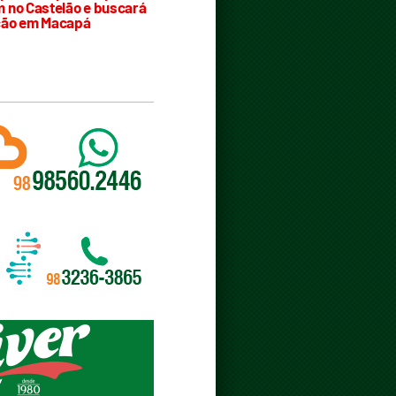
 no Castelão e buscará
ção em Macapá