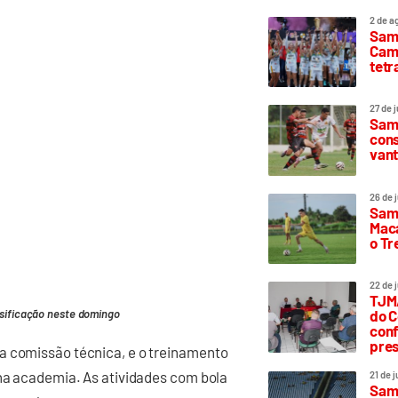
2 de a
Sam
Camp
tetr
27 de 
Samp
cons
vant
26 de 
Samp
Maca
o T
22 de 
TJMA
do C
ssificação neste domingo
conf
pres
a comissão técnica, e o treinamento
 na academia. As atividades com bola
21 de 
Samp