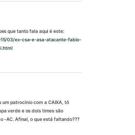
es que tanto fala aqui é este:
2015/03/ex-csa-e-asa-atacante-fabio-
i.html
 um patrocínio com a CAIXA, tô
opa verde e os dois times são
o -AC. Afinal, o que está faltando???