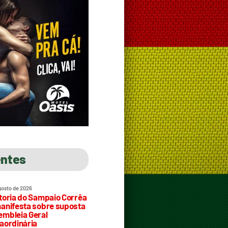
entes
gosto de 2026
toria do Sampaio Corrêa
anifesta sobre suposta
mbleia Geral
aordinária