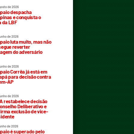
gosto de 2026
paio despacha
inas e conquista o
a da LBF
junho de 2026
aio luta muito, mas não
egue reverter
agem do adversário
junho de 2026
aio Corrêa já está em
pá para decisão contra
rem-AP
junho de 2026
 restabelece decisão
onselho Deliberativo e
irma exclusão de vice-
idente
junho de 2026
aio é superado pelo