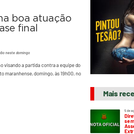
ma boa atuação
se final
ação neste domingo
 visando a partida contra a equipe do
to maranhense, domingo, às 19h00, no
Mais rec
5 de a
Dire
se m
Asse
Extr