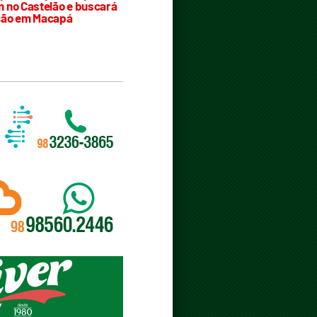
 no Castelão e buscará
ção em Macapá