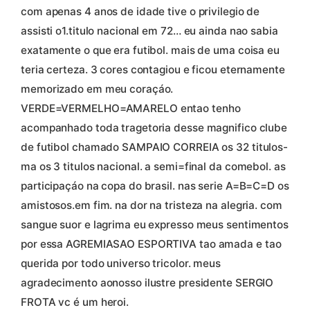
com apenas 4 anos de idade tive o privilegio de
assisti o1.titulo nacional em 72… eu ainda nao sabia
exatamente o que era futibol. mais de uma coisa eu
teria certeza. 3 cores contagiou e ficou eternamente
memorizado em meu coraçáo.
VERDE=VERMELHO=AMARELO entao tenho
acompanhado toda tragetoria desse magnifico clube
de futibol chamado SAMPAIO CORREIA os 32 titulos-
ma os 3 titulos nacional. a semi=final da comebol. as
participaçáo na copa do brasil. nas serie A=B=C=D os
amistosos.em fim. na dor na tristeza na alegria. com
sangue suor e lagrima eu expresso meus sentimentos
por essa AGREMIASAO ESPORTIVA tao amada e tao
querida por todo universo tricolor. meus
agradecimento aonosso ilustre presidente SERGIO
FROTA vc é um heroi.