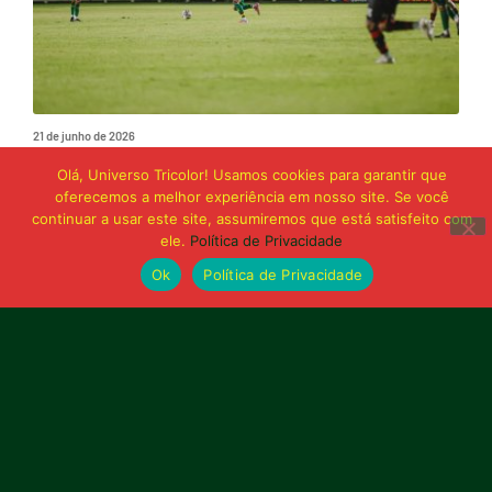
21 de junho de 2026
Sampaio é superado pelo Trem no Castelão
Olá, Universo Tricolor! Usamos cookies para garantir que
e buscará reação em Macapá
oferecemos a melhor experiência em nosso site. Se você
continuar a usar este site, assumiremos que está satisfeito com
ele.
Política de Privacidade
Publicidade
Ok
Política de Privacidade