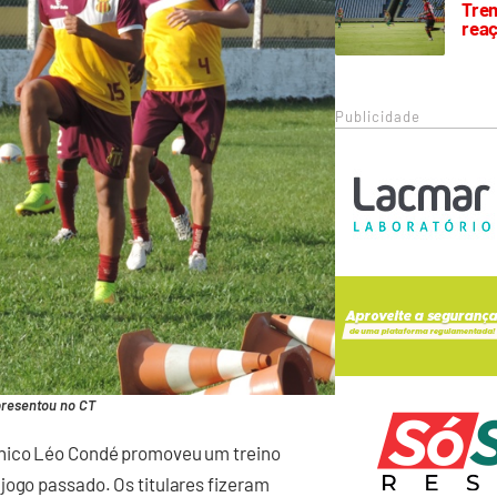
Trem
rea
Publicidade
presentou no CT
cnico Léo Condé promoveu um treino
jogo passado. Os titulares fizeram