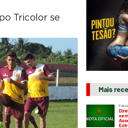
o Tricolor se
Mais rec
5 de a
Dire
se m
Asse
Extr