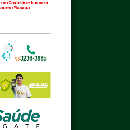
 no Castelão e buscará
ção em Macapá