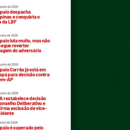
gosto de 2026
paio despacha
inas e conquista o
a da LBF
junho de 2026
aio luta muito, mas não
egue reverter
agem do adversário
junho de 2026
aio Corrêa já está em
pá para decisão contra
rem-AP
junho de 2026
 restabelece decisão
onselho Deliberativo e
irma exclusão de vice-
idente
junho de 2026
aio é superado pelo