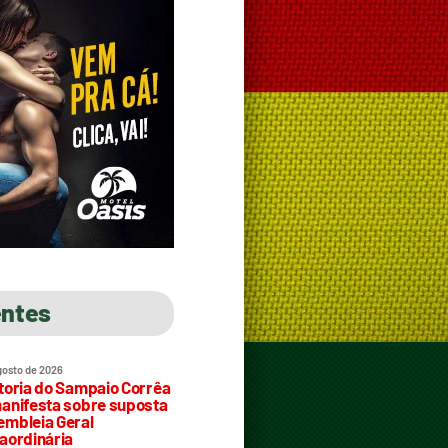
entes
gosto de 2026
toria do Sampaio Corrêa
anifesta sobre suposta
mbleia Geral
aordinária