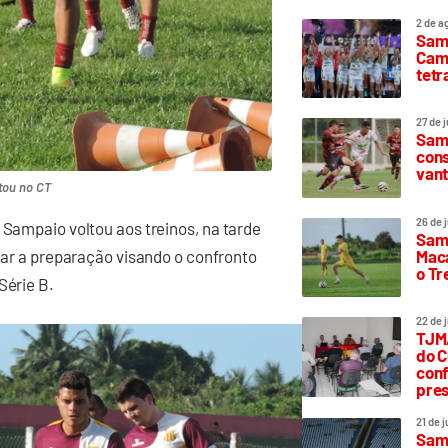
2 de a
Sam
Camp
tetr
27 de 
Samp
cons
vant
tou no CT
26 de 
 Sampaio voltou aos treinos, na tarde
Samp
Maca
ciar a preparação visando o confronto
o T
Série B.
22 de 
TJMA
do C
conf
pres
21 de 
Samp