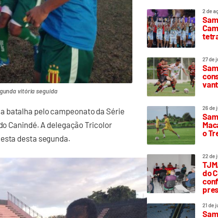
2 de a
Sam
Camp
tetr
27 de 
Samp
cons
vant
gunda vitória seguida
26 de 
a batalha pelo campeonato da Série
Samp
Maca
 do Canindé. A delegação Tricolor
o T
desta desta segunda.
22 de 
TJMA
do C
conf
pres
21 de 
Samp