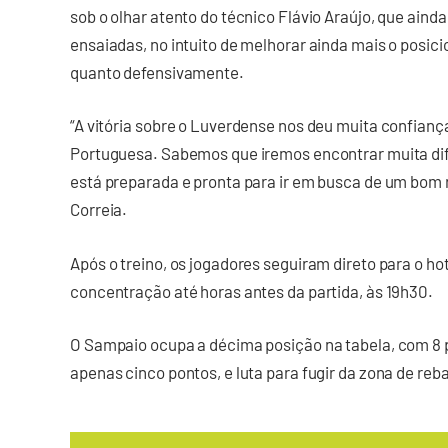
sob o olhar atento do técnico Flávio Araújo, que ai
ensaiadas, no intuito de melhorar ainda mais o posic
quanto defensivamente.
“A vitória sobre o Luverdense nos deu muita confianç
Portuguesa. Sabemos que iremos encontrar muita dif
está preparada e pronta para ir em busca de um bom re
Correia.
Após o treino, os jogadores seguiram direto para o 
concentração até horas antes da partida, às 19h30.
O Sampaio ocupa a décima posição na tabela, com 8
apenas cinco pontos, e luta para fugir da zona de re