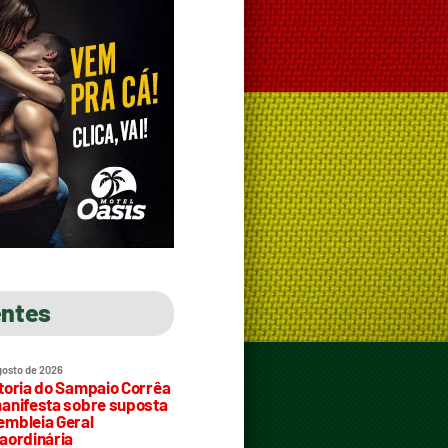
entes
gosto de 2026
toria do Sampaio Corrêa
anifesta sobre suposta
mbleia Geral
aordinária