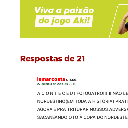
Respostas de 21
ismar costa
disse:
27 de maio de 2014 às 21:18
A C O N T E C E U ! FOI QUATRO!!!!!! NÃ
NORDESTINO(EM TODA A HISTÓRIA) PRATI
AGORA É PRA TRITURAR NOSSOS ADVERSÁ
SACANEANDO QTO À COPA DO NORDESTE!) 