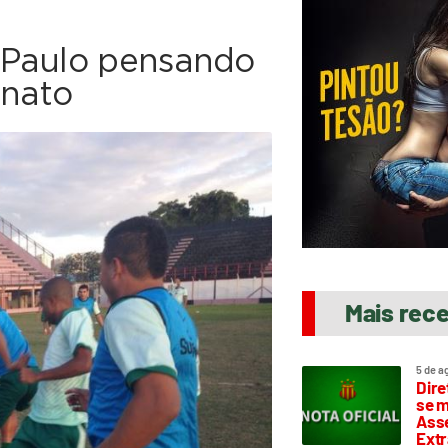
 Paulo pensando
nato
Mais rec
5 de a
Dire
se m
Asse
Extr