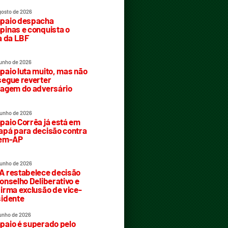
gosto de 2026
paio despacha
inas e conquista o
a da LBF
junho de 2026
aio luta muito, mas não
egue reverter
agem do adversário
junho de 2026
aio Corrêa já está em
pá para decisão contra
rem-AP
junho de 2026
 restabelece decisão
onselho Deliberativo e
irma exclusão de vice-
idente
junho de 2026
aio é superado pelo