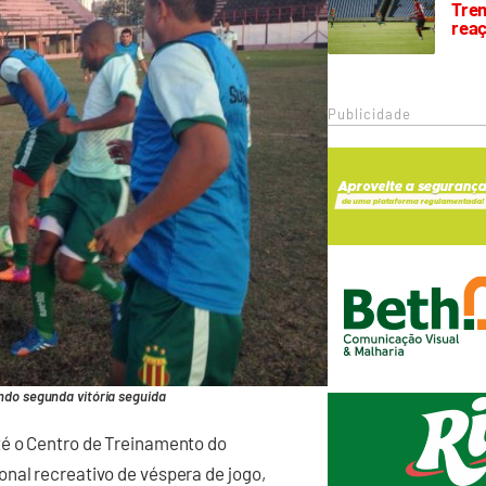
Trem
rea
Publicidade
ndo segunda vitória seguida
té o Centro de Treinamento do
nal recreativo de véspera de jogo,