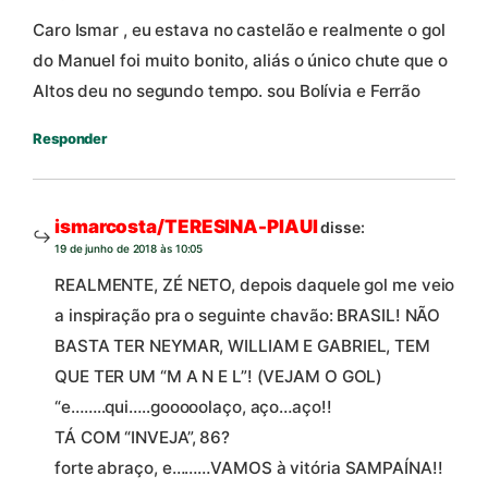
Caro Ismar , eu estava no castelão e realmente o gol
do Manuel foi muito bonito, aliás o único chute que o
Altos deu no segundo tempo. sou Bolívia e Ferrão
Responder
ismarcosta/TERESINA-PIAUI
disse:
19 de junho de 2018 às 10:05
REALMENTE, ZÉ NETO, depois daquele gol me veio
a inspiração pra o seguinte chavão: BRASIL! NÃO
BASTA TER NEYMAR, WILLIAM E GABRIEL, TEM
QUE TER UM “M A N E L”! (VEJAM O GOL)
“e……..qui…..gooooolaço, aço…aço!!
TÁ COM “INVEJA”, 86?
forte abraço, e………VAMOS à vitória SAMPAÍNA!!