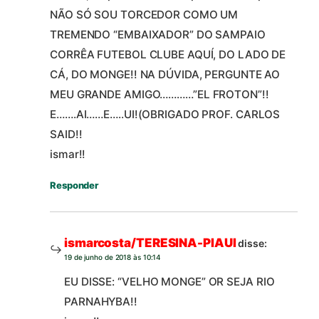
NÃO SÓ SOU TORCEDOR COMO UM
TREMENDO “EMBAIXADOR” DO SAMPAIO
CORRÊA FUTEBOL CLUBE AQUÍ, DO LADO DE
CÁ, DO MONGE!! NA DÚVIDA, PERGUNTE AO
MEU GRANDE AMIGO…………”EL FROTON”!!
E…….AI……E…..UI!(OBRIGADO PROF. CARLOS
SAID!!
ismar!!
Responder
ismarcosta/TERESINA-PIAUI
disse:
19 de junho de 2018 às 10:14
EU DISSE: “VELHO MONGE” OR SEJA RIO
PARNAHYBA!!