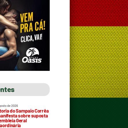
entes
gosto de 2026
toria do Sampaio Corrêa
anifesta sobre suposta
mbleia Geral
aordinária