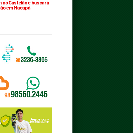
 no Castelão e buscará
ção em Macapá