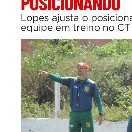
POSICIONANDO
Lopes ajusta o posicio
equipe em treino no CT