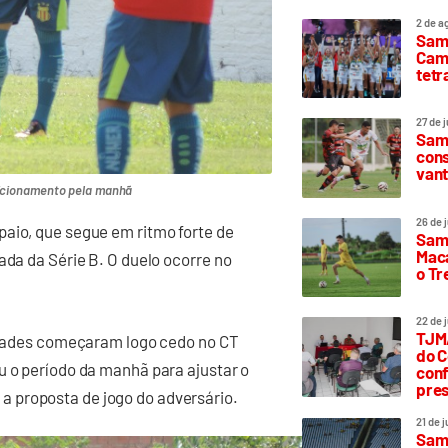
2 de a
Sam
Camp
tetr
27 de 
Samp
cons
vant
sicionamento pela manhã
26 de 
paio, que segue em ritmo forte de
Samp
Maca
ada da Série B. O duelo ocorre no
o T
22 de 
TJMA
vidades começaram logo cedo no CT
do C
u o período da manhã para ajustar o
conf
pres
 proposta de jogo do adversário.
21 de 
Samp