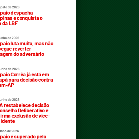
gosto de 2026
paio despacha
inas e conquista o
a da LBF
junho de 2026
aio luta muito, mas não
egue reverter
agem do adversário
junho de 2026
aio Corrêa já está em
pá para decisão contra
rem-AP
junho de 2026
 restabelece decisão
onselho Deliberativo e
irma exclusão de vice-
idente
junho de 2026
aio é superado pelo