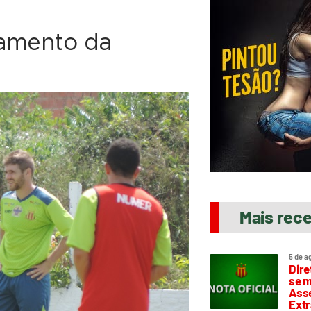
namento da
Mais rec
5 de a
Dire
se m
Asse
Extr