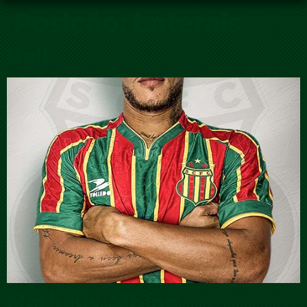
Posição:
Laterais
Ball
Matheus Albino