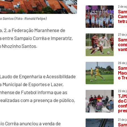
2 de a
Sam
Camp
 Santos (Foto: Ronald Felipe)
tetr
a, 2, a Federação Maranhense de
27 de 
da entre Sampaio Corrêa e Imperatriz,
Samp
cons
io Nhozinho Santos.
vant
26 de 
Samp
Maca
o Laudo de Engenharia e Acessibilidade
o T
a Municipal de Esportes e Lazer,
22 de 
nhense de Futebol informa que as
TJMA
realizadas com a presença de público,
do C
conf
pres
21 de 
io Corrêa anunciou a venda de
Samp