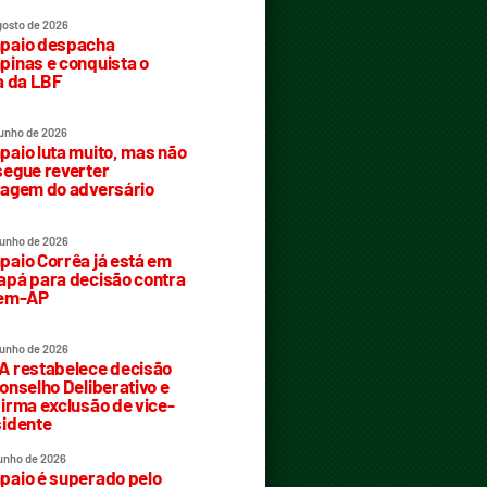
gosto de 2026
paio despacha
inas e conquista o
a da LBF
junho de 2026
aio luta muito, mas não
egue reverter
agem do adversário
junho de 2026
aio Corrêa já está em
pá para decisão contra
rem-AP
junho de 2026
 restabelece decisão
onselho Deliberativo e
irma exclusão de vice-
idente
junho de 2026
aio é superado pelo