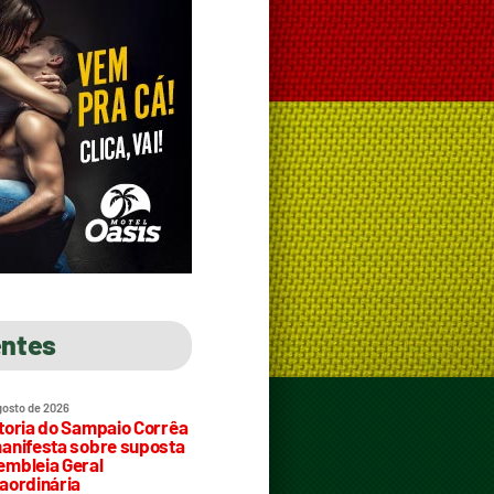
entes
gosto de 2026
toria do Sampaio Corrêa
anifesta sobre suposta
mbleia Geral
aordinária