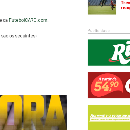
Trem
rea
te da
FutebolCARD.com
.
Publicidade
 são os seguintes: