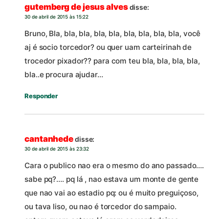
gutemberg de jesus alves
disse:
30 de abril de 2015 às 15:22
Bruno, Bla, bla, bla, bla, bla, bla, bla, bla, bla, você
aj é socio torcedor? ou quer uam carteirinah de
trocedor pixador?? para com teu bla, bla, bla, bla,
bla..e procura ajudar…
Responder
cantanhede
disse:
30 de abril de 2015 às 23:32
Cara o publico nao era o mesmo do ano passado….
sabe pq?…. pq lá , nao estava um monte de gente
que nao vai ao estadio pq: ou é muito preguiçoso,
ou tava liso, ou nao é torcedor do sampaio.