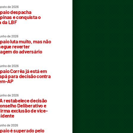
gosto de 2026
paio despacha
inas e conquista o
a da LBF
junho de 2026
aio luta muito, mas não
egue reverter
agem do adversário
junho de 2026
aio Corrêa já está em
pá para decisão contra
rem-AP
junho de 2026
 restabelece decisão
onselho Deliberativo e
irma exclusão de vice-
idente
junho de 2026
aio é superado pelo