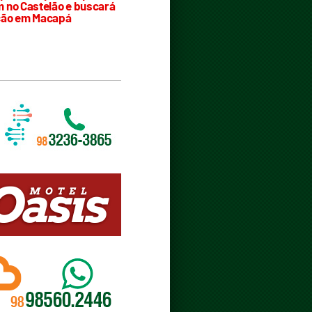
 no Castelão e buscará
ção em Macapá