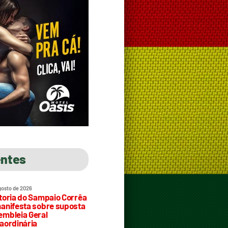
entes
gosto de 2026
toria do Sampaio Corrêa
anifesta sobre suposta
mbleia Geral
aordinária