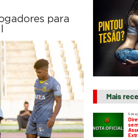
jogadores para
l
Mais rec
5 de a
Dire
se m
Asse
Extr