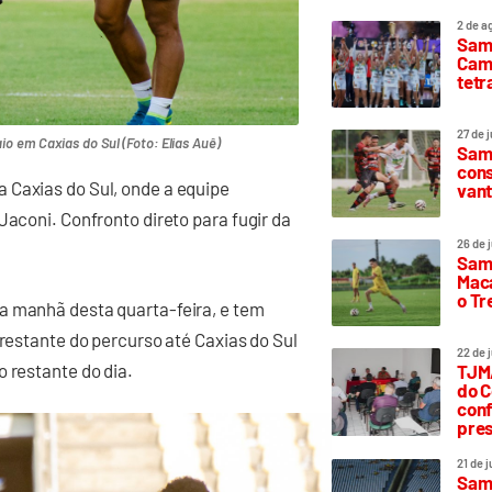
2 de a
Sam
Camp
tetr
27 de 
 em Caxias do Sul (Foto: Elias Auê)
Samp
cons
 Caxias do Sul, onde a equipe
vant
Jaconi. Confronto direto para fugir da
26 de 
Samp
Maca
o T
a manhã desta quarta-feira, e tem
 restante do percurso até Caxias do Sul
22 de 
 restante do dia.
TJMA
do C
conf
pres
21 de 
Samp