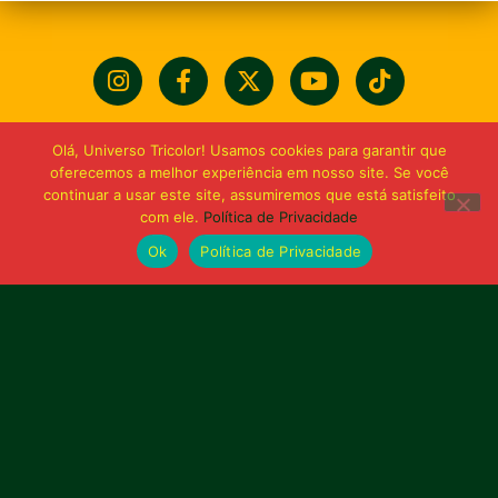
Olá, Universo Tricolor! Usamos cookies para garantir que
oferecemos a melhor experiência em nosso site. Se você
continuar a usar este site, assumiremos que está satisfeito
com ele.
Política de Privacidade
Ok
Política de Privacidade
Bolívia querida de maior
torcida do Maranhão
Av. General Arthur Carvalho,
Turu Velho – São Luís-MA – CEP: 65066-320
Email: marketing@sampaiocorreafc.com.br
© 2021 • Sampaio Corrêa Futebol Clube
Web Design:
MP Marketing, Promo e Digital