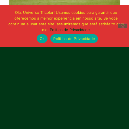
Olá, Universo Tricolor! Usamos cookies para garantir que
21 de junho de 2026
oferecemos a melhor experiência em nosso site. Se você
Sampaio é superado pelo Trem no Castelão
continuar a usar este site, assumiremos que está satisfeito com
e buscará reação em Macapá
ele.
Política de Privacidade
Ok
Política de Privacidade
Publicidade