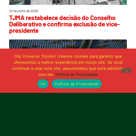
22 de junho de 2026
TJMA restabelece decisão do Conselho
Deliberativo e confirma exclusão de vice-
presidente
Olá, Universo Tricolor! Usamos cookies para garantir que
oferecemos a melhor experiência em nosso site. Se você
continuar a usar este site, assumiremos que está satisfeito
com ele.
Política de Privacidade
Ok
Política de Privacidade
21 de junho de 2026
Sampaio é superado pelo Trem no Castelão