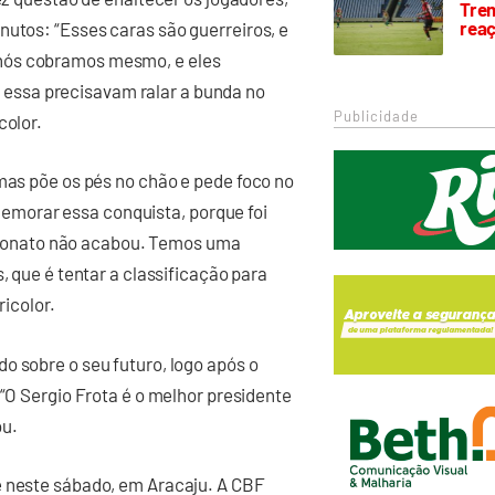
Trem
rea
nutos: “Esses caras são guerreiros, e
nós cobramos mesmo, e eles
essa precisavam ralar a bunda no
Publicidade
color.
 mas põe os pés no chão e pede foco no
morar essa conquista, porque foi
eonato não acabou. Temos uma
, que é tentar a classificação para
ricolor.
o sobre o seu futuro, logo após o
 “O Sergio Frota é o melhor presidente
ou.
e neste sábado, em Aracaju. A CBF