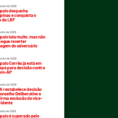
gosto de 2026
paio despacha
inas e conquista o
a da LBF
junho de 2026
aio luta muito, mas não
egue reverter
agem do adversário
junho de 2026
aio Corrêa já está em
pá para decisão contra
rem-AP
junho de 2026
 restabelece decisão
onselho Deliberativo e
irma exclusão de vice-
idente
junho de 2026
aio é superado pelo