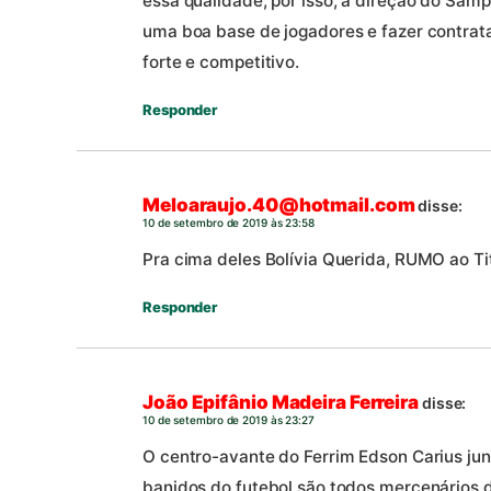
essa qualidade, por isso, a direção do Sam
uma boa base de jogadores e fazer contrat
forte e competitivo.
Responder
Meloaraujo.40@hotmail.com
disse:
10 de setembro de 2019 às 23:58
Pra cima deles Bolívia Querida, RUMO ao Titu
Responder
João Epifânio Madeira Ferreira
disse:
10 de setembro de 2019 às 23:27
O centro-avante do Ferrim Edson Carius ju
banidos do futebol.são todos mercenários d