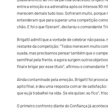
entre a emoção e a adrenalina após os intensos 90 mi
merecem demais tudo isso. Sofreram muito, porque 
entenderam que para superar uma competição como 
chão. E foi o que fizeram”, declarou o comandante Tri
Brigatti admiti que a vontade de celebrar não passa,
restante da competição: “Todos merecem muito come
suada, mas precisamos pensar também que o camp
semifinal pela frente, e agora surgem outros objetivos
final e brigar por esse título”, afirmou o comandante T
Ainda contaminado pela emoção, Brigatti foi provocad
apito final, e deu uma resposta com ar de satisfação:
que eu já trabalhei na vida. Se ele quiser, eu fico”, fris
O primeiro confronto diante do Confiança já acontec