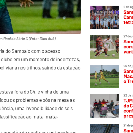
2 de a
Sam
Camp
tetr
27 de 
ifinal da Série C (Foto: Elias Auê)
Samp
cons
ória do Sampaio com o acesso
vant
o clube em um momento de incertezas,
26 de 
boliviana nos trilhos, saindo da estação
Samp
Maca
o T
stava fora do G4, e vinha de uma
22 de 
tificou os problemas e pôs na mesa as
TJMA
do C
uência, uma invencibilidade de seis
conf
pres
classificação ao mata-mata.
21 de 
Samp
fez questão de enaltecer os jogadores,