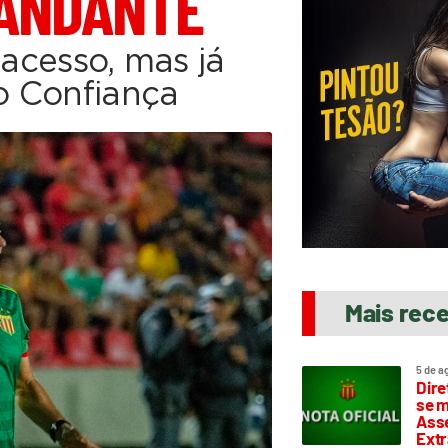
ANDANTE
 acesso, mas já
 o Confiança
Mais rec
5 de a
Dire
se m
Asse
Extr