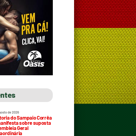
entes
gosto de 2026
toria do Sampaio Corrêa
anifesta sobre suposta
mbleia Geral
aordinária