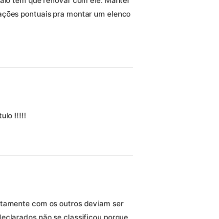
paio tem que renovar com ele. Manter
ações pontuais pra montar um elenco
lo !!!!!
ntamente com os outros deviam ser
eclarados.não se classificou porque