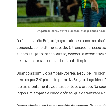
Brigatti celebrou muito o acesso, mas já pensa na sem
O técnico João Brigatti já garantiu seu nome na hist
conquistado no último sábado. O treinador chegou a
e, com seu jeito franco, direto, colocou a locomotiva 
de nuvens turvas rumo ao horizonte límpido.
Quando assumiu o Sampaio Corrêa, a equipe Tricolor e
derrota por 3×0 para o Imperatriz. Brigatti logo iden
ideias, prontamente aceitas por todo o grupo. Na seq
jogos, um empate e cinco vitórias, que garantiram a 
Quase afônico, ao fim da partida do acesso, Brigatti 