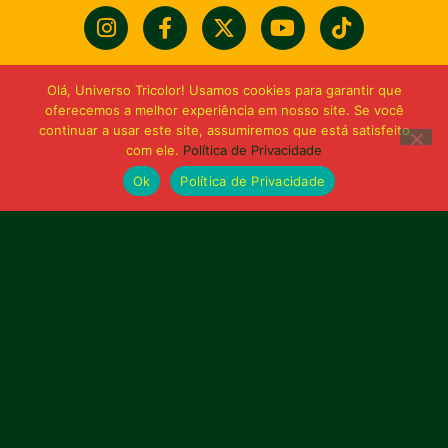
Olá, Universo Tricolor! Usamos cookies para garantir que
oferecemos a melhor experiência em nosso site. Se você
continuar a usar este site, assumiremos que está satisfeito
com ele.
Política de Privacidade
Ok
Política de Privacidade
Bolívia querida de maior
torcida do Maranhão
Av. General Arthur Carvalho,
Turu Velho – São Luís-MA – CEP: 65066-320
Email: marketing@sampaiocorreafc.com.br
© 2021 • Sampaio Corrêa Futebol Clube
Web Design:
MP Marketing, Promo e Digital