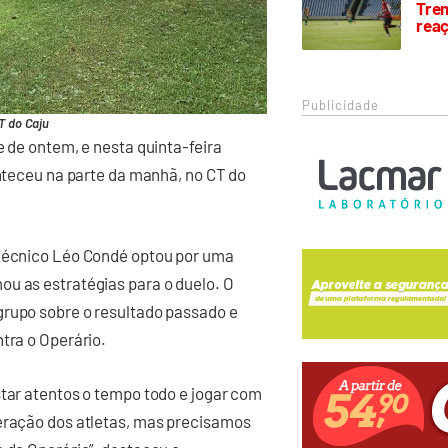
Trem
rea
Publicidade
T do Caju
e de ontem, e nesta quinta-feira
onteceu na parte da manhã, no CT do
 técnico Léo Condé optou por uma
ou as estratégias para o duelo. O
grupo sobre o resultado passado e
tra o Operário.
star atentos o tempo todo e jogar com
peração dos atletas, mas precisamos