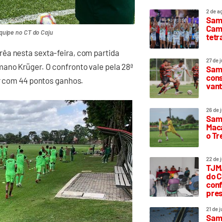
2 de a
Sam
Camp
uipe no CT do Caju
tetr
êa nesta sexta-feira, com partida
27 de 
mano Krüger. O confronto vale pela 28ª
Samp
cons
ar com 44 pontos ganhos.
vant
26 de 
Samp
Maca
o T
22 de 
TJMA
do C
conf
pres
21 de 
Samp