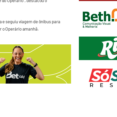
e do Operário”, destacou o
ba e seguiu viagem de ônibus para
ar o Operário amanhã.