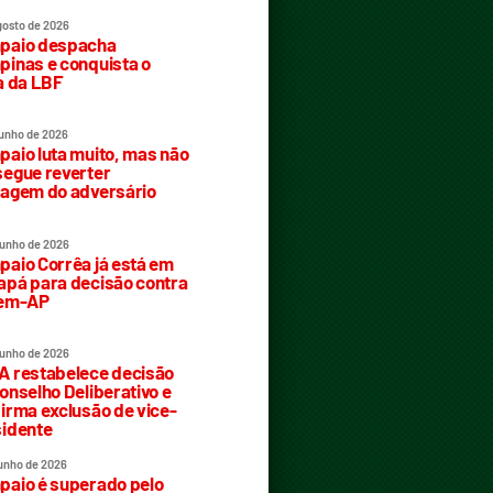
gosto de 2026
paio despacha
inas e conquista o
a da LBF
junho de 2026
aio luta muito, mas não
egue reverter
agem do adversário
junho de 2026
aio Corrêa já está em
pá para decisão contra
rem-AP
junho de 2026
 restabelece decisão
onselho Deliberativo e
irma exclusão de vice-
idente
junho de 2026
aio é superado pelo