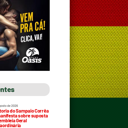
entes
gosto de 2026
toria do Sampaio Corrêa
anifesta sobre suposta
mbleia Geral
aordinária