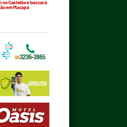
 no Castelão e buscará
ção em Macapá