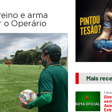
reino e arma
 o Operário
Mais rec
5 de a
Dire
se m
Asse
Extr