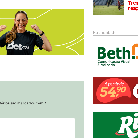
Trem
rea
Publicidade
tórios são marcados com
*