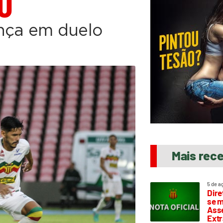
O
nça em duelo
Mais rec
5 de a
Dire
se m
Asse
Extr