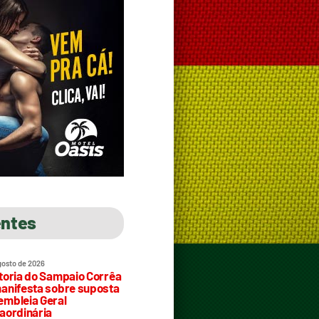
entes
gosto de 2026
toria do Sampaio Corrêa
anifesta sobre suposta
mbleia Geral
aordinária