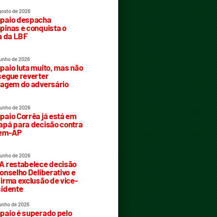
gosto de 2026
paio despacha
inas e conquista o
a da LBF
junho de 2026
aio luta muito, mas não
egue reverter
agem do adversário
junho de 2026
aio Corrêa já está em
pá para decisão contra
rem-AP
junho de 2026
 restabelece decisão
onselho Deliberativo e
irma exclusão de vice-
idente
junho de 2026
aio é superado pelo