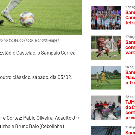
2 de a
Sam
Camp
tetr
27 de 
 no Castelão (Foto: Ronald Felipe)
Samp
cons
vant
 Estádio Castelão, o Sampaio Corrêa
26 de 
Samp
utro clássico, sábado, dia 03/02,
Maca
o T
22 de 
TJMA
do C
conf
pres
r e Cortez; Pablo Oliveira (Adaulto Jr),
tinha e Bruno Baio (Cebolinha)
21 de 
Samp