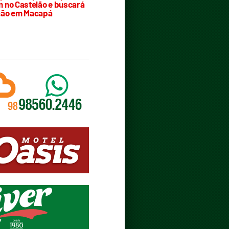
 no Castelão e buscará
ção em Macapá