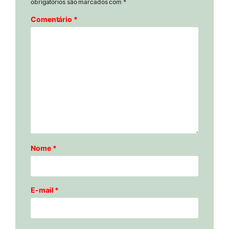
obrigatórios são marcados com
*
Comentário
*
Nome
*
E-mail
*