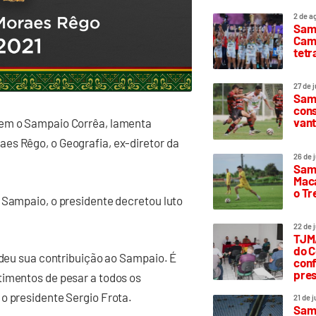
2 de a
Sam
Camp
tetr
27 de 
Samp
cons
vant
zem o Sampaio Corrêa, lamenta
es Rêgo, o Geografia, ex-diretor da
26 de 
Samp
Maca
o T
 Sampaio, o presidente decretou luto
22 de 
TJMA
do C
e deu sua contribuição ao Sampaio. É
conf
pres
timentos de pesar a todos os
o presidente Sergio Frota.
21 de 
Samp