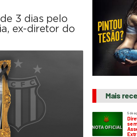
de 3 dias pelo
a, ex-diretor do
Mais rec
5 de a
Dire
se m
Asse
Extr