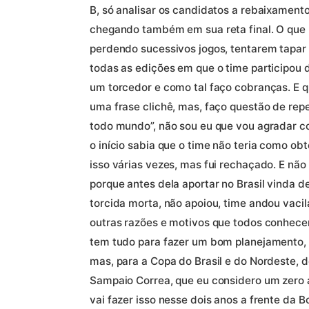
B, só analisar os candidatos a rebaixamento
chegando também em sua reta final. O que m
perdendo sucessivos jogos, tentarem tapar 
todas as edições em que o time participou d
um torcedor e como tal faço cobranças. E qu
uma frase clichê, mas, faço questão de repe
todo mundo”, não sou eu que vou agradar 
o início sabia que o time não teria como ob
isso várias vezes, mas fui rechaçado. E não
porque antes dela aportar no Brasil vinda d
torcida morta, não apoiou, time andou vaci
outras razões e motivos que todos conhec
tem tudo para fazer um bom planejamento, n
mas, para a Copa do Brasil e do Nordeste, 
Sampaio Correa, que eu considero um zero 
vai fazer isso nesse dois anos a frente da Bo