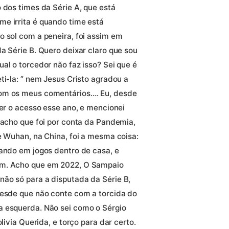
 dos times da Série A, que está
e irrita é quando time está
o sol com a peneira, foi assim em
a Série B. Quero deixar claro que sou
al o torcedor não faz isso? Sei que é
ti-la: ” nem Jesus Cristo agradou a
com os meus comentários…. Eu, desde
ter o acesso esse ano, e mencionei
 acho que foi por conta da Pandemia,
e Wuhan, na China, foi a mesma coisa:
lando em jogos dentro de casa, e
em. Acho que em 2022, O Sampaio
ão só para a disputada da Série B,
desde que não conte com a torcida do
a esquerda. Não sei como o Sérgio
livia Querida, e torço para dar certo.