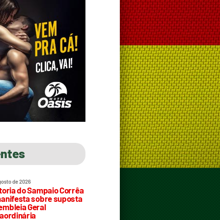
entes
gosto de 2026
toria do Sampaio Corrêa
anifesta sobre suposta
mbleia Geral
aordinária