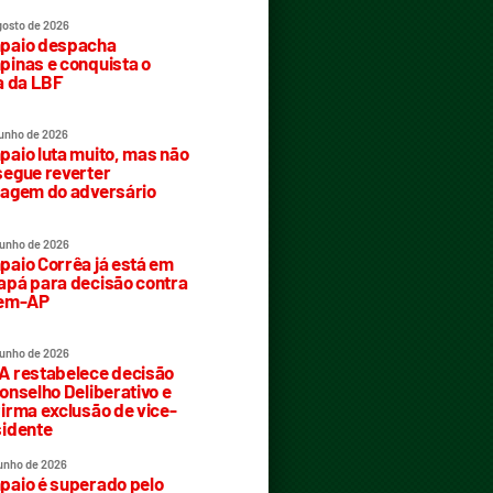
gosto de 2026
paio despacha
inas e conquista o
a da LBF
junho de 2026
aio luta muito, mas não
egue reverter
agem do adversário
junho de 2026
aio Corrêa já está em
pá para decisão contra
rem-AP
junho de 2026
 restabelece decisão
onselho Deliberativo e
irma exclusão de vice-
idente
junho de 2026
aio é superado pelo