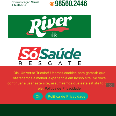
Olá, Universo Tricolor! Usamos cookies para garantir que
oferecemos a melhor experiência em nosso site. Se você
continuar a usar este site, assumiremos que está satisfeito com
ele.
Política de Privacidade
Ok
Política de Privacidade