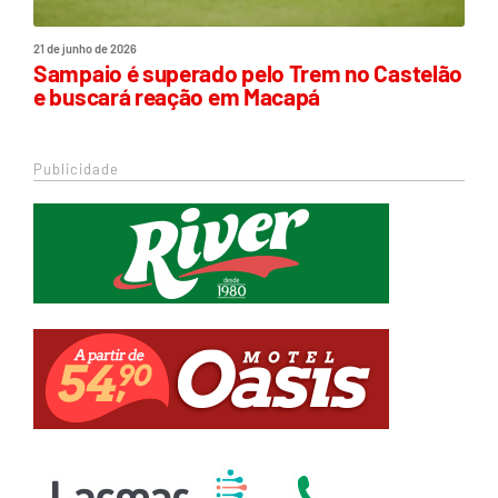
21 de junho de 2026
Sampaio é superado pelo Trem no Castelão
e buscará reação em Macapá
Publicidade