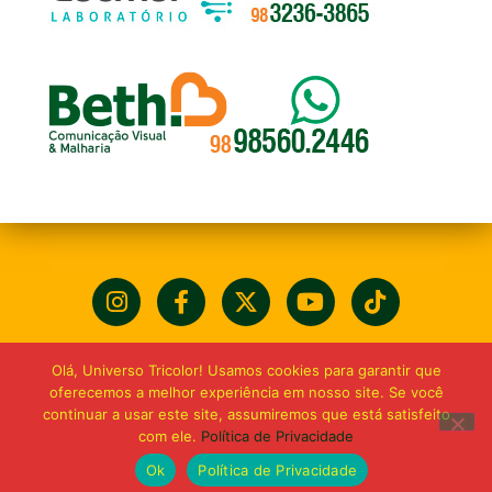
Olá, Universo Tricolor! Usamos cookies para garantir que
oferecemos a melhor experiência em nosso site. Se você
continuar a usar este site, assumiremos que está satisfeito
com ele.
Política de Privacidade
Ok
Política de Privacidade