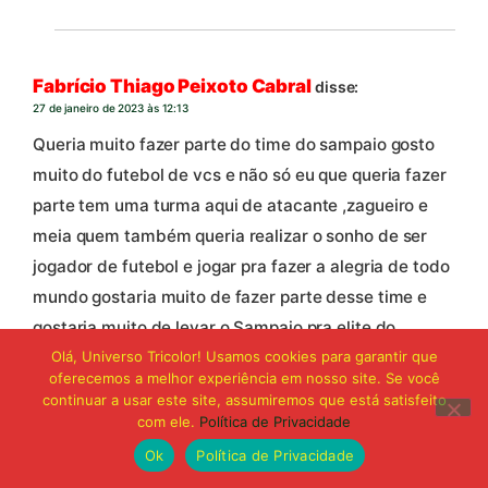
Fabrício Thiago Peixoto Cabral
disse:
27 de janeiro de 2023 às 12:13
Queria muito fazer parte do time do sampaio gosto
muito do futebol de vcs e não só eu que queria fazer
parte tem uma turma aqui de atacante ,zagueiro e
meia quem também queria realizar o sonho de ser
jogador de futebol e jogar pra fazer a alegria de todo
mundo gostaria muito de fazer parte desse time e
gostaria muito de levar o Sampaio pra elite do
Olá, Universo Tricolor! Usamos cookies para garantir que
futebol brasileiro .
oferecemos a melhor experiência em nosso site. Se você
E trazer muita alegria e orgulho pro Maranhão junto
continuar a usar este site, assumiremos que está satisfeito
com meus amigos
com ele.
Política de Privacidade
Ok
Política de Privacidade
Responder