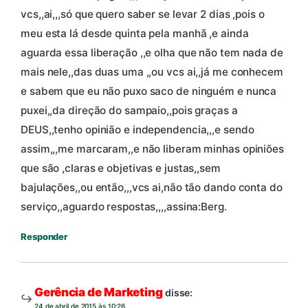
vcs,,ai,,,só que quero saber se levar 2 dias ,pois o
meu esta lá desde quinta pela manhã ,e ainda
aguarda essa liberação ,,e olha que não tem nada de
mais nele,,das duas uma ,,ou vcs ai,,já me conhecem
e sabem que eu não puxo saco de ninguém e nunca
puxei,,da direção do sampaio,,pois graças a
DEUS,,tenho opinião e independencia,,,e sendo
assim,,,me marcaram,,e não liberam minhas opiniões
que são ,claras e objetivas e justas,,sem
bajulações,,ou então,,,vcs ai,não tão dando conta do
serviço,,aguardo respostas,,,,assina:Berg.
Responder
Gerência de Marketing
disse:
24 de abril de 2015 às 10:26