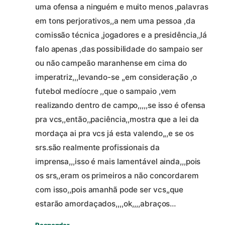
uma ofensa a ninguém e muito menos ,palavras
em tons perjorativos,,a nem uma pessoa ,da
comissão técnica ,jogadores e a presidência,,lá
falo apenas ,das possibilidade do sampaio ser
ou não campeão maranhense em cima do
imperatriz,,,levando-se ,,em consideração ,o
futebol medíocre ,,que o sampaio ,vem
realizando dentro de campo,,,,,se isso é ofensa
pra vcs,,então,,paciência,,mostra que a lei da
mordaça ai pra vcs já esta valendo,,,e se os
srs.são realmente profissionais da
imprensa,,,isso é mais lamentável ainda,,,pois
os srs,,eram os primeiros a não concordarem
com isso,,pois amanhã pode ser vcs,,que
estarão amordaçados,,,,ok,,,,abraços…