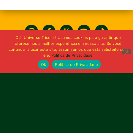
Olá, Universo Tricolor! Usamos cookies para garantir que
oferecemos a melhor experiência em nosso site. Se você
continuar a usar este site, assumiremos que está satisfeito com
ele.
Política de Privacidade
Ok
Política de Privacidade
Bolívia querida de maior
torcida do Maranhão
Av. General Arthur Carvalho,
Turu Velho – São Luís-MA – CEP: 65066-320
Email: marketing@sampaiocorreafc.com.br
© 2021 • Sampaio Corrêa Futebol Clube