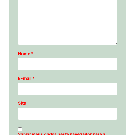
Nome
*
E-mail
*
Site
Salvar meus dados neste navegador para a