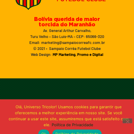
Bolívia querida de maior
torcida do Maranhão
Av. General Arthur Carvalho,
Turu Velho – São Luís-MA – CEP: 65066-320
Email: marketing@sampaiocorreafc.com.br
© 2021 • Sampaio Corrêa Futebol Clube
Web Design:
MP Marketing, Promo e Digital
Olá, Universo Tricolor! Usamos cookies para garantir que
oferecemos a melhor experiência em nosso site. Se você
continuar a usar este site, assumiremos que está satisfeito com
ele.
Política de Privacidade
Ok
Política de Privacidade