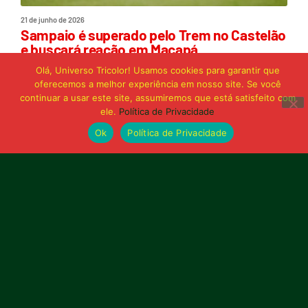
21 de junho de 2026
Sampaio é superado pelo Trem no Castelão
e buscará reação em Macapá
Olá, Universo Tricolor! Usamos cookies para garantir que
oferecemos a melhor experiência em nosso site. Se você
Publicidade
continuar a usar este site, assumiremos que está satisfeito com
ele.
Política de Privacidade
Ok
Política de Privacidade