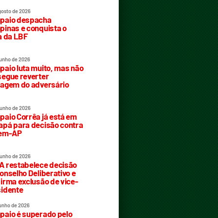
gosto de 2026
paio despacha
inas e conquista o
a da LBF
junho de 2026
aio luta muito, mas não
egue reverter
agem do adversário
junho de 2026
aio Corrêa já está em
pá para decisão contra
rem-AP
junho de 2026
 restabelece decisão
onselho Deliberativo e
irma exclusão de vice-
idente
junho de 2026
aio é superado pelo