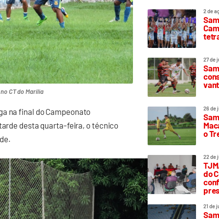
2 de a
Sam
Camp
tetr
27 de 
Samp
cons
vant
no CT do Marília
26 de 
aga na final do Campeonato
Samp
Maca
tarde desta quarta-feira, o técnico
o T
de.
22 de 
TJMA
do C
conf
pres
21 de 
Samp