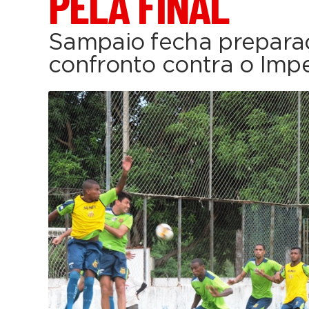
PELA FINAL
Sampaio fecha prepara
confronto contra o Impe