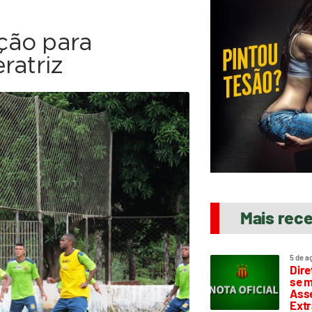
ção para
ratriz
Mais rec
5 de a
Dire
se m
Asse
Extr