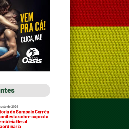
entes
gosto de 2026
toria do Sampaio Corrêa
anifesta sobre suposta
mbleia Geral
aordinária