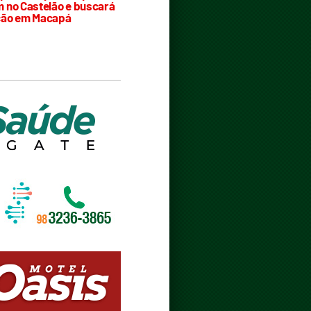
 no Castelão e buscará
ção em Macapá